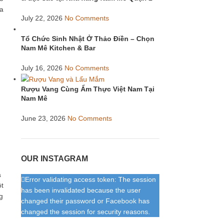
ua
July 22, 2026
No Comments
Tổ Chức Sinh Nhật Ở Thảo Điền – Chọn
Nam Mê Kitchen & Bar
July 16, 2026
No Comments
Rượu Vang Cùng Ẩm Thực Việt Nam Tại
Nam Mê
June 23, 2026
No Comments
OUR INSTAGRAM
a
Error validating access token: The session
ột
has been invalidated because the user
g
changed their password or Facebook has
changed the session for security reasons.