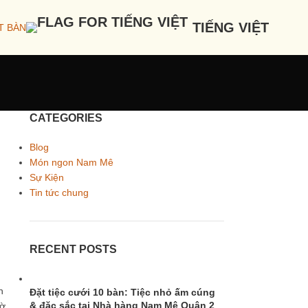
TIẾNG VIỆT
T BÀN
CATEGORIES
Blog
Món ngon Nam Mê
Sự Kiện
Tin tức chung
RECENT POSTS
n
Đặt tiệc cưới 10 bàn: Tiệc nhỏ ấm cúng
& đặc sắc tại Nhà hàng Nam Mê Quận 2
iờ