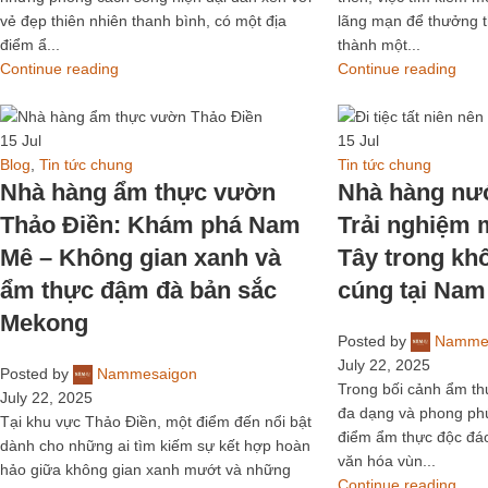
vẻ đẹp thiên nhiên thanh bình, có một địa
lãng mạn để thưởng t
điểm ẩ...
thành một...
Continue reading
Continue reading
15
Jul
15
Jul
Blog
,
Tin tức chung
Tin tức chung
Nhà hàng ẩm thực vườn
Nhà hàng nư
Thảo Điền: Khám phá Nam
Trải nghiệm
Mê – Không gian xanh và
Tây trong kh
ẩm thực đậm đà bản sắc
cúng tại Nam
Mekong
Posted by
Namme
July 22, 2025
Posted by
Nammesaigon
Trong bối cảnh ẩm th
July 22, 2025
đa dạng và phong phú
Tại khu vực Thảo Điền, một điểm đến nổi bật
điểm ẩm thực độc đá
dành cho những ai tìm kiếm sự kết hợp hoàn
văn hóa vùn...
hảo giữa không gian xanh mướt và những
Continue reading