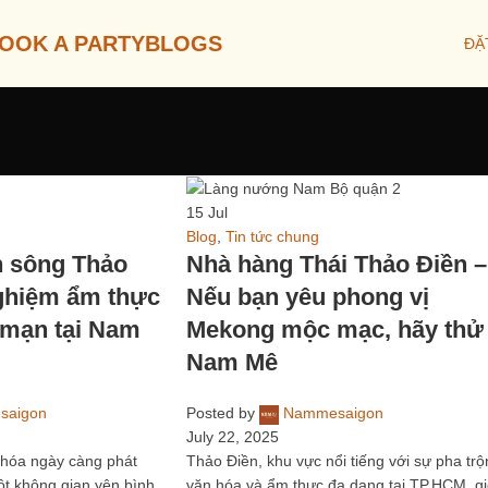
OOK A PARTY
BLOGS
ĐẶ
15
Jul
Blog
,
Tin tức chung
n sông Thảo
Nhà hàng Thái Thảo Điền –
nghiệm ẩm thực
Nếu bạn yêu phong vị
 mạn tại Nam
Mekong mộc mạc, hãy thử
Nam Mê
saigon
Posted by
Nammesaigon
July 22, 2025
ị hóa ngày càng phát
Thảo Điền, khu vực nổi tiếng với sự pha trộ
một không gian yên bình,
văn hóa và ẩm thực đa dạng tại TP.HCM, g