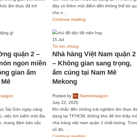
hức ẩm thực đã trở
đây có thêm một điểm đến không thể bỏ q
cho n...
Continue reading
15
Jul
Tin tức chung
ớng quận 2 –
Nhà hàng Việt Nam quận 2
 món ngon miền
– Không gian sang trọng,
ông gian ấm
ấm cúng tại Nam Mê
 Mê
Mekong
saigon
Posted by
Nammesaigon
July 22, 2025
ực Sài Gòn ngày càng
Khi nhắc đến những trải nghiệm ẩm thực đ
, việc tìm kiếm một địa
dạng tại TP.HCM, không khó để tìm thấy m
o, mang đậm bản sắc
nhà hàng việt nam quận 2 chất lượng. Tron
số đó, ...
Continue reading