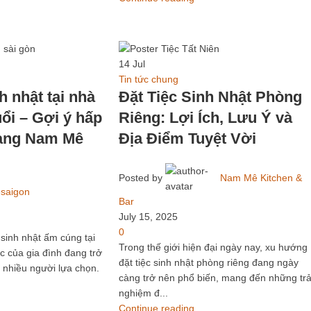
14
Jul
Tin tức chung
h nhật tại nhà
Đặt Tiệc Sinh Nhật Phòng
ổi – Gợi ý hấp
Riêng: Lợi Ích, Lưu Ý và
hàng Nam Mê
Địa Điểm Tuyệt Vời
Posted by
Nam Mê Kitchen &
saigon
Bar
July 15, 2025
0
sinh nhật ấm cúng tại
Trong thế giới hiện đại ngày nay, xu hướng
c của gia đình đang trở
đặt tiệc sinh nhật phòng riêng đang ngày
nhiều người lựa chọn.
càng trở nên phổ biến, mang đến những trả
nghiệm đ...
Continue reading