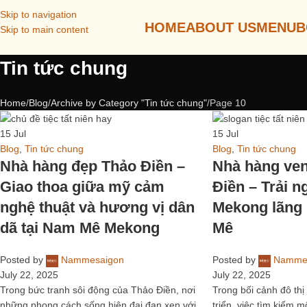
Skip to navigation
HOME
ABOUT US
MENU
B
Skip to main content
Tin tức chung
Home
Blog
Archive by Category "Tin tức chung"
Page 10
15
Jul
15
Jul
Blog
,
Tin tức chung
Blog
,
Tin tức chung
Nhà hàng đẹp Thảo Điền –
Nhà hàng ve
Giao thoa giữa mỹ cảm
Điền – Trải 
nghệ thuật và hương vị dân
Mekong lãng
dã tại Nam Mê Mekong
Mê
Posted by
Nammesaigon
Posted by
Namme
July 22, 2025
July 22, 2025
Trong bức tranh sôi động của Thảo Điền, nơi
Trong bối cảnh đô th
những phong cách sống hiện đại đan xen với
triển, việc tìm kiếm 