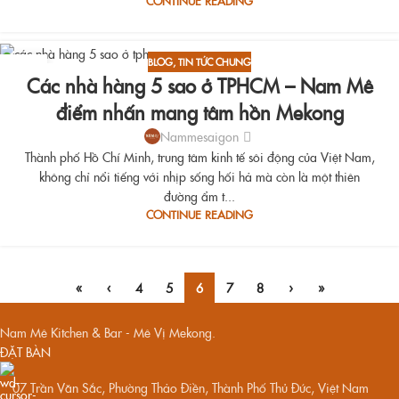
CONTINUE READING
BLOG
,
TIN TỨC CHUNG
11
Các nhà hàng 5 sao ở TPHCM – Nam Mê
AUG
điểm nhấn mang tâm hồn Mekong
Nammesaigon
Thành phố Hồ Chí Minh, trung tâm kinh tế sôi động của Việt Nam,
không chỉ nổi tiếng với nhịp sống hối hả mà còn là một thiên
đường ẩm t...
CONTINUE READING
«
‹
4
5
6
7
8
›
»
Nam Mê Kitchen & Bar - Mê Vị Mekong.
ĐẶT BÀN
07 Trần Văn Sắc, Phường Thảo Điền, Thành Phố Thủ Đức, Việt Nam