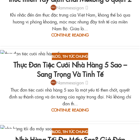
Nammesaigon
Khi nhắc đến ẩm thực đặc trưng của Việt Nam, không thể bỏ qua
hương vị phóng khoáng, mộc mạc nhưng đầy tinh tế của miền
Nam Bộ. Giữa lò...
CONTINUE READING
BLOG
,
TIN TỨC CHUNG
15
Thực Đơn Tiệc Cưới Nhà Hàng 5 Sao –
AUG
Sang Trọng Và Tinh Tế
Nammesaigon
Thực đơn tiệc cưới nhà hàng 5 sao là một yếu tố then chốt, quyết
định sự thành công và ấn tượng của ngày trọng đại. Nó không chỉ
đơn th...
CONTINUE READING
BLOG
,
TIN TỨC CHUNG
15
Nhà Hàng Tối Đa Mấy Sao? Giả Đáp
AUG