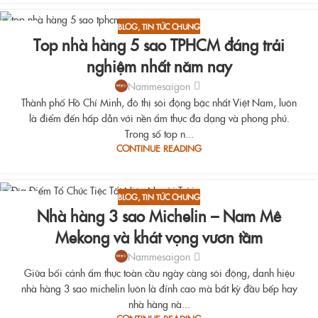
BLOG
,
TIN TỨC CHUNG
15
Top nhà hàng 5 sao TPHCM đáng trải
AUG
nghiệm nhất năm nay
Nammesaigon
Thành phố Hồ Chí Minh, đô thị sôi động bậc nhất Việt Nam, luôn
là điểm đến hấp dẫn với nền ẩm thực đa dạng và phong phú.
Trong số top n...
CONTINUE READING
BLOG
,
TIN TỨC CHUNG
15
Nhà hàng 3 sao Michelin – Nam Mê
AUG
Mekong và khát vọng vươn tầm
Nammesaigon
Giữa bối cảnh ẩm thực toàn cầu ngày càng sôi động, danh hiệu
nhà hàng 3 sao michelin luôn là đỉnh cao mà bất kỳ đầu bếp hay
nhà hàng nà...