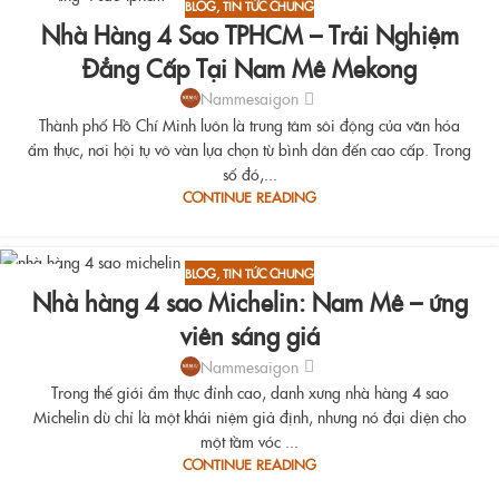
BLOG
,
TIN TỨC CHUNG
15
Nhà Hàng 4 Sao TPHCM – Trải Nghiệm
AUG
Đẳng Cấp Tại Nam Mê Mekong
Nammesaigon
Thành phố Hồ Chí Minh luôn là trung tâm sôi động của văn hóa
ẩm thực, nơi hội tụ vô vàn lựa chọn từ bình dân đến cao cấp. Trong
số đó,...
CONTINUE READING
BLOG
,
TIN TỨC CHUNG
15
Nhà hàng 4 sao Michelin: Nam Mê – ứng
AUG
viên sáng giá
Nammesaigon
Trong thế giới ẩm thực đỉnh cao, danh xưng nhà hàng 4 sao
Michelin dù chỉ là một khái niệm giả định, nhưng nó đại diện cho
một tầm vóc ...
CONTINUE READING