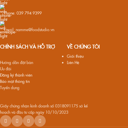
Phone: 039 794 9399
Email: namme@foodstudio.vn
CHÍNH SÁCH VÀ HỖ TRỢ
VỀ CHÚNG TÔI
Giới thiệu
Hướng dẫn đặt bàn
Liên Hệ
Ưu đãi
Đăng ký thành viên
Bảo mật thông tin
Tuyển dụng
Giấy chứng nhận kinh doanh số 0318091175 sở kế
hoạch và đầu tư cấp ngày 10/10/2023