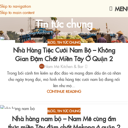
Skip to navigation
MEN
Skip to main content
Tin tức chung
Home
Blog
Archive by Category "Tin tức chung"
Page 6
BLOG
,
TIN TỨC CHUNG
18
Nhà Hàng Tiệc Cưới Nam Bộ – Không
AUG
Gian Đậm Chất Miền Tây Ở Quận 2
Nam Mê Kitchen & Bar
Trong bối cảnh tìm kiếm sự độc đáo và mang đậm dấu ấn cá nhân
cho ngày trọng đại, mô hình nhà hàng tiệc cưới nam bộ đang nổi
lên như mộ...
CONTINUE READING
BLOG
,
TIN TỨC CHUNG
18
Nhà hàng nam bộ – Nam Mê cùng ẩm
AUG
thức miền Tây đậm chất Mekong ở quận 2