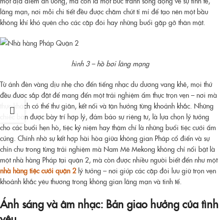
một địa điểm ăn uống, mà còn là một bức tranh sống động về sự tinh tế,
lãng mạn, nơi mỗi chi tiết đều được chăm chút tỉ mỉ để tạo nên một bầu
không khí khó quên cho các cặp đôi hay những buổi gặp gỡ thân mật.
hình 3 – hồ bơi lãng mạng
Từ ánh đèn vàng dịu nhẹ cho đến tiếng nhạc du dương vang khẽ, mọi thứ
đều được sắp đặt để mang đến một trải nghiệm ẩm thực trọn vẹn – nơi mà
thực khách có thể thư giãn, kết nối và tận hưởng từng khoảnh khắc. Những
chiếc bàn được bày trí hợp lý, đảm bảo sự riêng tư, là lựa chọn lý tưởng
cho các buổi hẹn hò, tiệc kỷ niệm hay thậm chí là những buổi tiệc cưới ấm
cúng. Chính nhờ sự kết hợp hài hòa giữa không gian Pháp cổ điển và sự
chỉn chu trong từng trải nghiệm mà Nam Mê Mekong không chỉ nổi bật là
một nhà hàng Pháp tại quận 2, mà còn được nhiều người biết đến như một
nhà hàng tiệc cưới quận 2
lý tưởng – nơi giúp các cặp đôi lưu giữ trọn vẹn
khoảnh khắc yêu thương trong không gian lãng mạn và tinh tế.
Ánh sáng và âm nhạc: Bản giao hưởng của tình
yêu