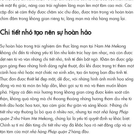
về mặt thị giác, nâng cao trải nghiệm lãng mạn lên một tầm cao mới. Các
cặp đôi sẽ cảm thấy được chăm sóc chu đáo, được trân trọng và hoàn toàn
chìm đắm trong không gian riêng tư, lãng mạn mà nhà hàng mang lại.
Chi tiết nhỏ tạo nên sự hoàn hảo
Sự hoàn hảo trong trải nghiệm ẩm thực lãng mạn tại Nam Mê Mekong
không chỉ đến từ những yếu tố lớn như kiến trúc hay âm nhạc, mà còn được
dệt nên từ vô vàn những chi tiết nhỏ, tinh tế đến bất ngờ. Khăn ăn được gấp
gọn gàng theo những hình dáng nghệ thuật, đôi khi được trang trí thêm một
cành hoa nhỏ hoặc một chiếc nơ xinh xắn, tạo ấn tượng ban đầu tinh tế.
Thực đơn được thiết kế đẹp mắt, dễ đọc, với những hình ảnh minh họa sống
động và mô tả món ăn hấp dẫn, khơi gợi sự tò mò và thèm muốn khám
phá. Ngay cả đến mùi hương trong không gian cũng được kiểm soát cẩn
thận, không quá nồng mà chỉ thoang thoảng những hương thơm dịu nhẹ từ
tinh dầu hoặc hoa tươi, tạo cảm giác thư giãn và sảng khoái. Những chi
tiết như vậy thường bị bỏ qua ở nhiều nơi, nhưng tại một
nhà hàng Pháp
quận 2
như Nam Mê Mekong, chúng lại là yếu tố quyết định sự khác biệt.
Chính sự tỉ mỉ đến từng chi tiết như vậy đã khắc họa rõ nét đẳng cấp và sự
tận tâm của một
nhà hàng Pháp quận 2
hàng đầu.