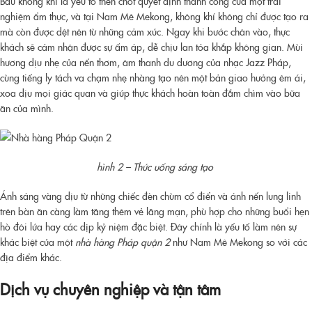
Bầu không khí là yếu tố then chốt quyết định thành công của một trải
nghiệm ẩm thực, và tại Nam Mê Mekong, không khí không chỉ được tạo ra
mà còn được dệt nên từ những cảm xúc. Ngay khi bước chân vào, thực
khách sẽ cảm nhận được sự ấm áp, dễ chịu lan tỏa khắp không gian. Mùi
hương dịu nhẹ của nến thơm, âm thanh du dương của nhạc Jazz Pháp,
cùng tiếng ly tách va chạm nhẹ nhàng tạo nên một bản giao hưởng êm ái,
xoa dịu mọi giác quan và giúp thực khách hoàn toàn đắm chìm vào bữa
ăn của mình.
hình 2 – Thức uống sáng tạo
Ánh sáng vàng dịu từ những chiếc đèn chùm cổ điển và ánh nến lung linh
trên bàn ăn càng làm tăng thêm vẻ lãng mạn, phù hợp cho những buổi hẹn
hò đôi lứa hay các dịp kỷ niệm đặc biệt. Đây chính là yếu tố làm nên sự
khác biệt của một
nhà hàng Pháp quận 2
như Nam Mê Mekong so với các
địa điểm khác.
Dịch vụ chuyên nghiệp và tận tâm