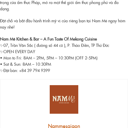
trọng của ẩm thực Pháp, mở ra một thế giới ẩm thực phong phú và đa
dạng.
Đặt chỗ và bắt đầu hành trình mỹ vị của riêng bạn tại Nam Mê ngay hôm
nay nhé!
Nam Mê Kitchen & Bar – A Fun Taste Of Mekong Cuisine
✨07, Trần Văn Sắc ( đường số 44 cũ ), P. Thảo Điền, TP Thủ Đức
✨OPEN EVERY DAY
• Mon to Fri: 8AM – 2PM, 5PM – 10:30PM (OFF 2-5PM)
• Sat & Sun: 8AM – 10:30PM
✨Đặt bàn: +84 39 794 9399
Nammesaigon