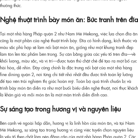
thưởng thức.
Nghệ thuật trình bày món ăn: Bức tranh trên đĩa
Tại một nhà hàng Pháp quận 2 như Nam Mê Mekong, việc lựa chọn đĩa ăn
cũng là một phần của nghệ thuật trình bày. Đĩa có hình dạng, kích thước và
màu sắc phù hợp sẽ làm nổi bật món ăn, giống như một khung tranh đẹp
làm tôn lên tác phẩm bên trong. Sự cân bằng giữa các yếu tố trên đĩa—về
khối lượng, màu sắc, và vị trí—được tuân thủ chặt chẽ để tạo ra một bố cục
hài hòa, dễ nhìn. Đây cũng chính là đặc trưng nổi bật của một nhà hàng
fine dining quận 2, nơi từng chi tiết nhỏ nhất đều được tính toán kỹ lưỡng
để tạo nên trải nghiệm thị giác hoàn mỹ. Toàn bộ quá trình chuẩn bị và
trình bày món ăn diễn ra như một buổi biểu diễn nghệ thuật, nơi thực khách
là khán giả và mỗi món ăn là một màn trình diễn đỉnh cao.
Sự sáng tạo trong hương vị và nguyên liệu
Bên cạnh vẻ ngoài hấp dẫn, hương vị là linh hồn của món ăn, và tại Nam
Mê Mekong, sự sáng tạo trong hương vị cùng việc tuyển chọn nguyên liệu
là yếu tố then chốt làm nên đẳng cấp của một nhà hàng Pháp quận 2. Các