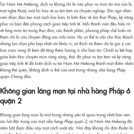
Tại Nam Mê Mekong, dịch vụ không chỉ là việc phục vụ món ăn mà còn là
một nghệ thuật, một lời hứa về sự tận tâm và chuyên nghiệp. Đội ngũ nhân
viên được đào tạo một cách bài bản, từ kiến thức về ẩm thực Pháp, kỹ năng
phục vụ bàn đến phong cách giao tiếp tinh tế. Mỗi thành viên đều hiểu rõ
về từng món ăn trong thực đơn, các thành phần, phương pháp chế biến và
thậm chí là câu chuyện đằng sau mỗi món. Họ có thể tư vấn cho thực khách
những lựa chọn phù hợp nhất với khẩu vị, sở thích và thậm chí là gợi ý các
loại rượu vang đi kèm để tăng thêm hương vị cho bữa ăn. Chính sự kết hợp
giữa kiến thức chuyên môn vững vàng, thái độ phục vụ tận tâm và kỹ năng
giao tiếp tinh tế đã biến dịch vụ tại Nam Mê Mekong thành một điểm nhấn
không thể quên, khẳng định vị thế của một trong những
nhà hàng Pháp
quận 2
hàng đầu.
Không gian lãng mạn tại nhà hàng Pháp ở
quận 2
Không gian lãng mạn là một trong những yếu tố quan trọng nhất làm nên
sức hút đặc trưng của một
nhà hàng Pháp quận 2
, và Nam Mê Mekong đã
nắm bắt được điều này một cách xuất sắc. Nơi đây không chỉ đơn thuần là