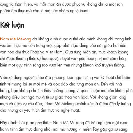
cúng và thân thiện, và mỗi món ăn được phục vụ không chỉ là một sản
phẩm ẩm thực mà còn là một tác phẩm nghệ thuật.
Kết luận
Nam Mê Mekong
đã khẳng định được vị thế của mình không chỉ trong lĩnh
vực ẩm thực mà còn trong việc góp phần tạo dựng cầu nối giữa hai nền
văn hóa ẩm thực Pháp và Việt Nam. Qua từng món ăn, thực khách không
chỉ được thưởng thức sự hòa quyện tuyệt vời giữa hương vị mà còn chứng
kiến một quy trình sáng tạo vượt lên trên những khuôn khổ truyền thống.
Việc sử dụng nguyên liệu địa phương tươi ngon cùng với kỹ thuật chế biến
tinh tế mang lại sự mới mẻ và độc đáo cho từng món ăn. Đến với nhà
hàng, bạn không chỉ tìm thấy những hương vị quen thuộc mà còn khám phá
những điều bất ngờ thú vị từ sự giao thoa văn hóa. Với không gian lãng
mạn và dịch vụ chu đáo, Nam Mê Mekong chính xác là điểm đến lý tưởng
cho những ai yêu thích ẩm thực và nghệ thuật.
Hãy dành thời gian ghé thăm Nam Mê Mekong để trải nghiệm một cuộc
hành trình ẩm thực đáng nhớ, nơi mà hương vị miền Tây gặp gỡ sự sang