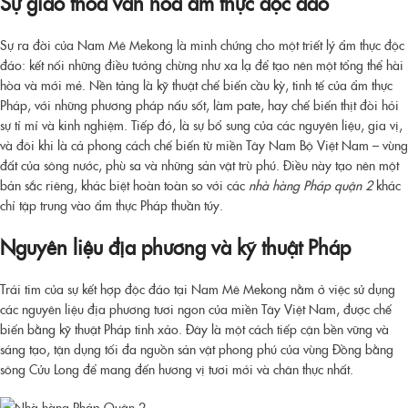
Sự giao thoa văn hóa ẩm thực độc đáo
Sự ra đời của Nam Mê Mekong là minh chứng cho một triết lý ẩm thực độc
đáo: kết nối những điều tưởng chừng như xa lạ để tạo nên một tổng thể hài
hòa và mới mẻ. Nền tảng là kỹ thuật chế biến cầu kỳ, tinh tế của ẩm thực
Pháp, với những phương pháp nấu sốt, làm pate, hay chế biến thịt đòi hỏi
sự tỉ mỉ và kinh nghiệm. Tiếp đó, là sự bổ sung của các nguyên liệu, gia vị,
và đôi khi là cả phong cách chế biến từ miền Tây Nam Bộ Việt Nam – vùng
đất của sông nước, phù sa và những sản vật trù phú. Điều này tạo nên một
bản sắc riêng, khác biệt hoàn toàn so với các
nhà hàng Pháp quận 2
khác
chỉ tập trung vào ẩm thực Pháp thuần túy.
Nguyên liệu địa phương và kỹ thuật Pháp
Trái tim của sự kết hợp độc đáo tại Nam Mê Mekong nằm ở việc sử dụng
các nguyên liệu địa phương tươi ngon của miền Tây Việt Nam, được chế
biến bằng kỹ thuật Pháp tinh xảo. Đây là một cách tiếp cận bền vững và
sáng tạo, tận dụng tối đa nguồn sản vật phong phú của vùng Đồng bằng
sông Cửu Long để mang đến hương vị tươi mới và chân thực nhất.