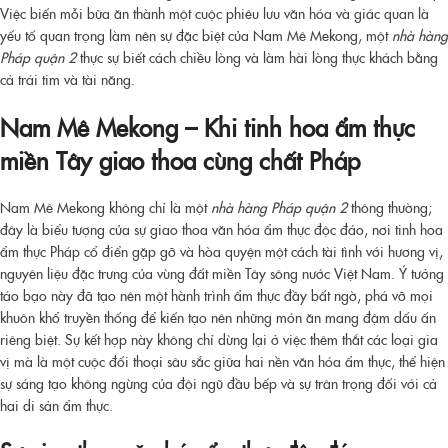
Việc biến mỗi bữa ăn thành một cuộc phiêu lưu văn hóa và giác quan là
yếu tố quan trọng làm nên sự đặc biệt của Nam Mê Mekong, một
nhà hàng
Pháp quận 2
thực sự biết cách chiều lòng và làm hài lòng thực khách bằng
cả trái tim và tài năng.
Nam Mê Mekong – Khi tinh hoa ẩm thực
miền Tây giao thoa cùng chất Pháp
Nam Mê Mekong không chỉ là một
nhà hàng Pháp quận 2
thông thường;
đây là biểu tượng của sự giao thoa văn hóa ẩm thực độc đáo, nơi tinh hoa
ẩm thực Pháp cổ điển gặp gỡ và hòa quyện một cách tài tình với hương vị,
nguyên liệu đặc trưng của vùng đất miền Tây sông nước Việt Nam. Ý tưởng
táo bạo này đã tạo nên một hành trình ẩm thực đầy bất ngờ, phá vỡ mọi
khuôn khổ truyền thống để kiến tạo nên những món ăn mang đậm dấu ấn
riêng biệt. Sự kết hợp này không chỉ dừng lại ở việc thêm thắt các loại gia
vị mà là một cuộc đối thoại sâu sắc giữa hai nền văn hóa ẩm thực, thể hiện
sự sáng tạo không ngừng của đội ngũ đầu bếp và sự trân trọng đối với cả
hai di sản ẩm thực.