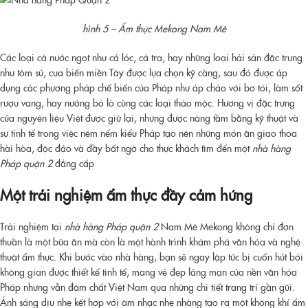
hình 5 – Ẩm thực Mekong Nam Mê
Các loại cá nước ngọt như cá lóc, cá tra, hay những loại hải sản đặc trưng
như tôm sú, cua biển miền Tây được lựa chọn kỹ càng, sau đó được áp
dụng các phương pháp chế biến của Pháp như áp chảo với bơ tỏi, làm sốt
rượu vang, hay nướng bỏ lò cùng các loại thảo mộc. Hương vị đặc trưng
của nguyên liệu Việt được giữ lại, nhưng được nâng tầm bằng kỹ thuật và
sự tinh tế trong việc nêm nếm kiểu Pháp tạo nên những món ăn giao thoa
hài hòa, độc đáo và đầy bất ngờ cho thực khách tìm đến một
nhà hàng
Pháp quận 2
đẳng cấp
Một trải nghiệm ẩm thực đầy cảm hứng
Trải nghiệm tại
nhà hàng Pháp quận 2
Nam Mê Mekong không chỉ đơn
thuần là một bữa ăn mà còn là một hành trình khám phá văn hóa và nghệ
thuật ẩm thực. Khi bước vào nhà hàng, bạn sẽ ngay lập tức bị cuốn hút bởi
không gian được thiết kế tinh tế, mang vẻ đẹp lãng mạn của nền văn hóa
Pháp nhưng vẫn đậm chất Việt Nam qua những chi tiết trang trí gần gũi.
Ánh sáng dịu nhẹ kết hợp với âm nhạc nhẹ nhàng tạo ra một không khí ấm