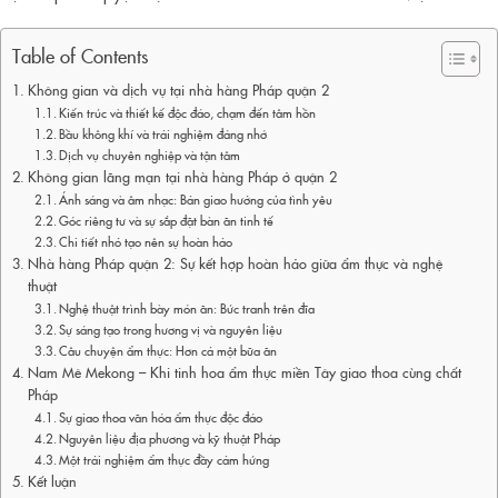
Table of Contents
Không gian và dịch vụ tại nhà hàng Pháp quận 2
Kiến trúc và thiết kế độc đáo, chạm đến tâm hồn
Bầu không khí và trải nghiệm đáng nhớ
Dịch vụ chuyên nghiệp và tận tâm
Không gian lãng mạn tại nhà hàng Pháp ở quận 2
Ánh sáng và âm nhạc: Bản giao hưởng của tình yêu
Góc riêng tư và sự sắp đặt bàn ăn tinh tế
Chi tiết nhỏ tạo nên sự hoàn hảo
Nhà hàng Pháp quận 2: Sự kết hợp hoàn hảo giữa ẩm thực và nghệ
thuật
Nghệ thuật trình bày món ăn: Bức tranh trên đĩa
Sự sáng tạo trong hương vị và nguyên liệu
Câu chuyện ẩm thực: Hơn cả một bữa ăn
Nam Mê Mekong – Khi tinh hoa ẩm thực miền Tây giao thoa cùng chất
Pháp
Sự giao thoa văn hóa ẩm thực độc đáo
Nguyên liệu địa phương và kỹ thuật Pháp
Một trải nghiệm ẩm thực đầy cảm hứng
Kết luận