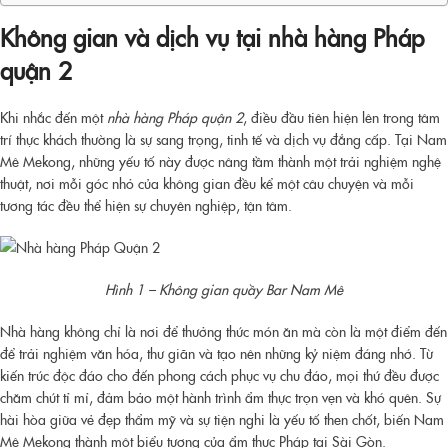
Không gian và dịch vụ tại nhà hàng Pháp
quận 2
Khi nhắc đến một
nhà hàng Pháp quận 2
, điều đầu tiên hiện lên trong tâm
trí thực khách thường là sự sang trọng, tinh tế và dịch vụ đẳng cấp. Tại Nam
Mê Mekong, những yếu tố này được nâng tầm thành một trải nghiệm nghệ
thuật, nơi mỗi góc nhỏ của không gian đều kể một câu chuyện và mỗi
tương tác đều thể hiện sự chuyên nghiệp, tận tâm.
Hình 1 – Không gian quầy Bar Nam Mê
Nhà hàng không chỉ là nơi để thưởng thức món ăn mà còn là một điểm đến
để trải nghiệm văn hóa, thư giãn và tạo nên những kỷ niệm đáng nhớ. Từ
kiến trúc độc đáo cho đến phong cách phục vụ chu đáo, mọi thứ đều được
chăm chút tỉ mỉ, đảm bảo một hành trình ẩm thực trọn vẹn và khó quên. Sự
hài hòa giữa vẻ đẹp thẩm mỹ và sự tiện nghi là yếu tố then chốt, biến Nam
Mê Mekong thành một biểu tượng của ẩm thực Pháp tại Sài Gòn.