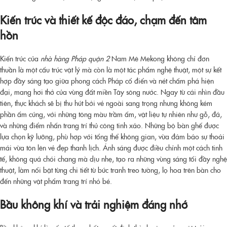
Kiến trúc và thiết kế độc đáo, chạm đến tâm
hồn
Kiến trúc của
nhà hàng Pháp quận 2
Nam Mê Mekong không chỉ đơn
thuần là một cấu trúc vật lý mà còn là một tác phẩm nghệ thuật, một sự kết
hợp đầy sáng tạo giữa phong cách Pháp cổ điển và nét chấm phá hiện
đại, mang hơi thở của vùng đất miền Tây sông nước. Ngay từ cái nhìn đầu
tiên, thực khách sẽ bị thu hút bởi vẻ ngoài sang trọng nhưng không kém
phần ấm cúng, với những tông màu trầm ấm, vật liệu tự nhiên như gỗ, đá,
và những điểm nhấn trang trí thủ công tinh xảo. Những bộ bàn ghế được
lựa chọn kỹ lưỡng, phù hợp với tổng thể không gian, vừa đảm bảo sự thoải
mái vừa tôn lên vẻ đẹp thanh lịch. Ánh sáng được điều chỉnh một cách tinh
tế, không quá chói chang mà dịu nhẹ, tạo ra những vùng sáng tối đầy nghệ
thuật, làm nổi bật từng chi tiết từ bức tranh treo tường, lọ hoa trên bàn cho
đến những vật phẩm trang trí nhỏ bé.
Bầu không khí và trải nghiệm đáng nhớ