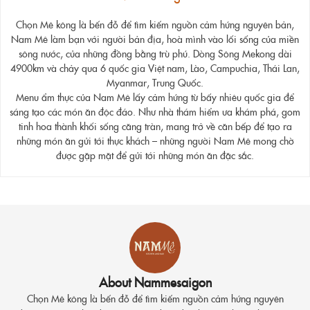
Chọn Mê kông là bến đỗ để tìm kiếm nguồn cảm hứng nguyên bản,
Nam Mê làm bạn với người bản địa, hoà mình vào lối sống của miền
sông nước, của những đồng bằng trù phú. Dòng Sông Mekong dài
4900km và chảy qua 6 quốc gia Việt nam, Lào, Campuchia, Thái Lan,
Myanmar, Trung Quốc.
Menu ẩm thực của Nam Mê lấy cảm hứng từ bấy nhiêu quốc gia để
sáng tạo các món ăn độc đáo. Như nhà thám hiểm ưa khám phá, gom
tinh hoa thành khối sống căng tràn, mang trở về căn bếp để tạo ra
những món ăn gửi tới thực khách – những người Nam Mê mong chờ
được gặp mặt để gửi tới những món ăn đặc sắc.
About Nammesaigon
Chọn Mê kông là bến đỗ để tìm kiếm nguồn cảm hứng nguyên