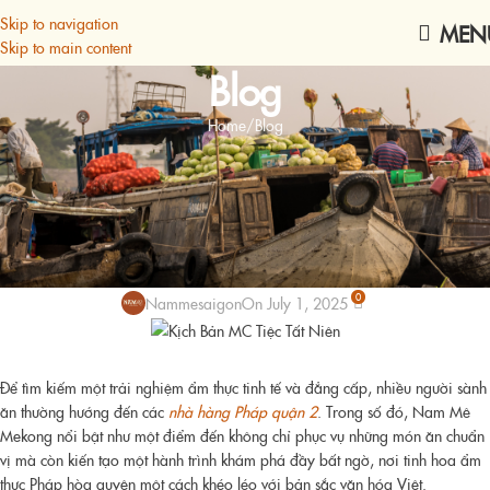
Skip to navigation
MEN
Skip to main content
Blog
Home
Blog
BLOG
,
TIN TỨC CHUNG
Nhà hàng Pháp Quận 2 và hành
trình ẩm thực Mekong độc đáo tại
Nam Mê
0
Nammesaigon
On July 1, 2025
Để tìm kiếm một trải nghiệm ẩm thực tinh tế và đẳng cấp, nhiều người sành
ăn thường hướng đến các
nhà hàng Pháp quận 2
. Trong số đó, Nam Mê
Mekong nổi bật như một điểm đến không chỉ phục vụ những món ăn chuẩn
vị mà còn kiến tạo một hành trình khám phá đầy bất ngờ, nơi tinh hoa ẩm
thực Pháp hòa quyện một cách khéo léo với bản sắc văn hóa Việt.