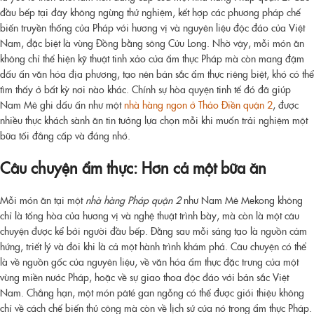
đầu bếp tại đây không ngừng thử nghiệm, kết hợp các phương pháp chế
biến truyền thống của Pháp với hương vị và nguyên liệu độc đáo của Việt
Nam, đặc biệt là vùng Đồng bằng sông Cửu Long. Nhờ vậy, mỗi món ăn
không chỉ thể hiện kỹ thuật tinh xảo của ẩm thực Pháp mà còn mang đậm
dấu ấn văn hóa địa phương, tạo nên bản sắc ẩm thực riêng biệt, khó có thể
tìm thấy ở bất kỳ nơi nào khác. Chính sự hòa quyện tinh tế đó đã giúp
Nam Mê ghi dấu ấn như một
nhà hàng ngon ở Thảo Điền quận 2
, được
nhiều thực khách sành ăn tin tưởng lựa chọn mỗi khi muốn trải nghiệm một
bữa tối đẳng cấp và đáng nhớ.
Câu chuyện ẩm thực: Hơn cả một bữa ăn
Mỗi món ăn tại một
nhà hàng Pháp quận 2
như Nam Mê Mekong không
chỉ là tổng hòa của hương vị và nghệ thuật trình bày, mà còn là một câu
chuyện được kể bởi người đầu bếp. Đằng sau mỗi sáng tạo là nguồn cảm
hứng, triết lý và đôi khi là cả một hành trình khám phá. Câu chuyện có thể
là về nguồn gốc của nguyên liệu, về văn hóa ẩm thực đặc trưng của một
vùng miền nước Pháp, hoặc về sự giao thoa độc đáo với bản sắc Việt
Nam. Chẳng hạn, một món pâté gan ngỗng có thể được giới thiệu không
chỉ về cách chế biến thủ công mà còn về lịch sử của nó trong ẩm thực Pháp.