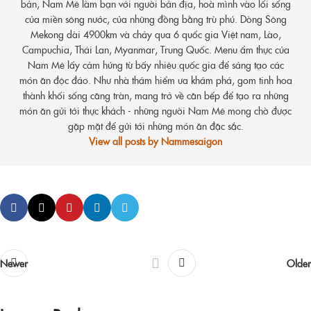
bản, Nam Mê làm bạn với người bản địa, hoà mình vào lối sống
của miền sông nước, của những đồng bằng trù phú. Dòng Sông
Mekong dài 4900km và chảy qua 6 quốc gia Việt nam, Lào,
Campuchia, Thái Lan, Myanmar, Trung Quốc. Menu ẩm thực của
Nam Mê lấy cảm hứng từ bấy nhiêu quốc gia để sáng tạo các
món ăn độc đáo. Như nhà thám hiểm ưa khám phá, gom tinh hoa
thành khối sống căng tràn, mang trở về căn bếp để tạo ra những
món ăn gửi tới thực khách - những người Nam Mê mong chờ được
gặp mặt để gửi tới những món ăn đặc sắc.
View all posts by Nammesaigon
Newer
Older