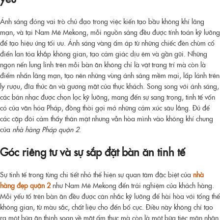
Ánh sáng đóng vai trò chủ đạo trong việc kiến tạo bầu không khí lãng
mạn, và tại Nam Mê Mekong, mỗi nguồn sáng đều được tính toán kỹ lưỡng
để tạo hiệu ứng tối ưu. Ánh sáng vàng ấm áp từ những chiếc đèn chùm cổ
điển lan tỏa khắp không gian, tạo cảm giác dịu êm và gần gũi. Những
ngọn nến lung linh trên mỗi bàn ăn không chỉ là vật trang trí mà còn là
điểm nhấn lãng mạn, tạo nên những vùng ánh sáng mềm mại, lấp lánh trên
ly rượu, đĩa thức ăn và gương mặt của thực khách. Song song với ánh sáng,
các bản nhạc được chọn lọc kỹ lưỡng, mang đến sự sang trọng, tinh tế vốn
có của văn hóa Pháp, đồng thời gợi mở những cảm xúc sâu lắng. Đủ để
các cặp đôi cảm thấy thân mật nhưng vẫn hòa mình vào không khí chung
của
nhà hàng Pháp quận 2
.
Góc riêng tư và sự sắp đặt bàn ăn tinh tế
Sự tinh tế trong từng chi tiết nhỏ thể hiện sự quan tâm đặc biệt của
nhà
hàng đẹp quận 2
như Nam Mê Mekong đến trải nghiệm của khách hàng.
Mỗi yếu tố trên bàn ăn đều được cân nhắc kỹ lưỡng để hài hòa với tổng thể
không gian, từ màu sắc, chất liệu cho đến bố cục. Điều này không chỉ tạo
ra một bữa ăn thịnh soạn về mặt ẩm thực mà còn là một bữa tiệc mãn nhãn