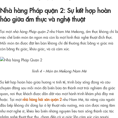
Nhà hàng Pháp quận 2: Sự kết hợp hoàn
hảo giữa ẩm thực và nghệ thuật
Tại một
nhà hàng Pháp quận 2
như Nam Mê Mekong, ẩm thực không chỉ là
việc chế biến món ăn ngon mà còn là một hình thái nghệ thuật đích thực.
Mỗi món ăn được đặt lên bàn không chỉ để thưởng thức bằng vị giác mà
còn bằng thị giác, khứu giác, và cả cảm xúc.
hình 4 – Món ăn Mekong Nam Mê
Sự kết hợp hoàn hảo giữa hương vị tinh tế, trình bày sống động và câu
chuyện đằng sau mỗi món đã biến bữa ăn thành một trải nghiệm đa giác
quan, nơi thực khách được dẫn dắt vào một hành trình khám phá đầy mê
hoặc. Tại một
nhà hàng hải sản quận 2
như Nam Mê, tài năng của người
đầu bếp không chỉ dừng lại ở kỹ thuật nấu nướng, mà còn được nâng tầm
như một nghệ sĩ, khéo léo biến những nguyên liệu tươi sống thành các tác
phẩm nghệ thuật thực thụ, chạm đến cả vị giác lẫn cảm xúc của người