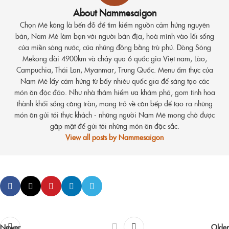
About Nammesaigon
Chọn Mê kông là bến đỗ để tìm kiếm nguồn cảm hứng nguyên
bản, Nam Mê làm bạn với người bản địa, hoà mình vào lối sống
của miền sông nước, của những đồng bằng trù phú. Dòng Sông
Mekong dài 4900km và chảy qua 6 quốc gia Việt nam, Lào,
Campuchia, Thái Lan, Myanmar, Trung Quốc. Menu ẩm thực của
Nam Mê lấy cảm hứng từ bấy nhiêu quốc gia để sáng tạo các
món ăn độc đáo. Như nhà thám hiểm ưa khám phá, gom tinh hoa
thành khối sống căng tràn, mang trở về căn bếp để tạo ra những
món ăn gửi tới thực khách - những người Nam Mê mong chờ được
gặp mặt để gửi tới những món ăn đặc sắc.
View all posts by Nammesaigon
Newer
Older