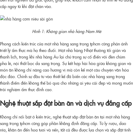
cấp ngay từ khi đặt chân vào.
Hình 1: Không gian nhà hàng Nam Mê
Phong cách kiến trúc của một
nhà hàng sang trọng tphcm
cũng phản ánh
triết lý ẩm thực mà họ theo đuổi. Một nhà hàng Nhật thường tối giản và
thanh lịch, trong khi nhà hàng Âu lại chú trọng sự cổ điển với đèn chùm
pha lê, nội thất bọc da sang trọng. Sự kết hợp hài hòa giữa không gian và
món ăn không chỉ nâng cao hương vị mà còn kể một câu chuyện văn hóa
độc đáo. Chính sự đầu tư vào thiết kế đã biến các nhà hàng sang trọng
thành điểm đến không thể bỏ qua cho những ai yêu cái đẹp và mong muốn
trải nghiệm ẩm thực đỉnh cao.
Nghệ thuật sắp đặt bàn ăn và dịch vụ đẳng cấp
Không chỉ nổi bật ở kiến trúc, nghệ thuật sắp đặt bàn ăn tại một
nhà hàng
sang trọng tphcm
cũng góp phần khẳng định đẳng cấp. Từ ly rượu, dao
nĩa, khăn ăn đến hoa tươi và nến, tất cả đều được lựa chọn và sắp đặt tinh