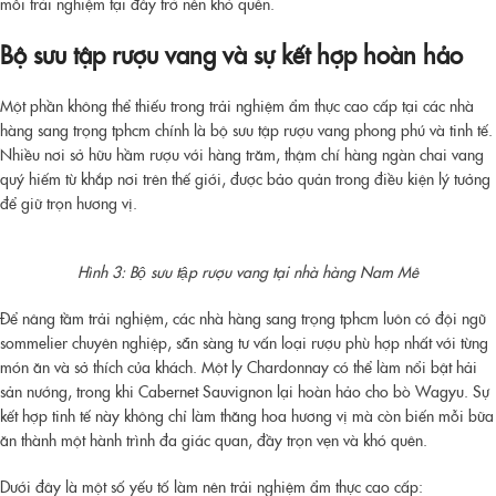
mỗi trải nghiệm tại đây trở nên khó quên.
Bộ sưu tập rượu vang và sự kết hợp hoàn hảo
Một phần không thể thiếu trong trải nghiệm ẩm thực cao cấp tại các
nhà
hàng sang trọng tphcm
chính là bộ sưu tập rượu vang phong phú và tinh tế.
Nhiều nơi sở hữu hầm rượu với hàng trăm, thậm chí hàng ngàn chai vang
quý hiếm từ khắp nơi trên thế giới, được bảo quản trong điều kiện lý tưởng
để giữ trọn hương vị.
Hình 3: Bộ sưu tập rượu vang tại nhà hàng Nam Mê
Để nâng tầm trải nghiệm, các
nhà hàng sang trọng tphcm
luôn có đội ngũ
sommelier chuyên nghiệp, sẵn sàng tư vấn loại rượu phù hợp nhất với từng
món ăn và sở thích của khách. Một ly Chardonnay có thể làm nổi bật hải
sản nướng, trong khi Cabernet Sauvignon lại hoàn hảo cho bò Wagyu. Sự
kết hợp tinh tế này không chỉ làm thăng hoa hương vị mà còn biến mỗi bữa
ăn thành một hành trình đa giác quan, đầy trọn vẹn và khó quên.
Dưới đây là một số yếu tố làm nên trải nghiệm ẩm thực cao cấp: