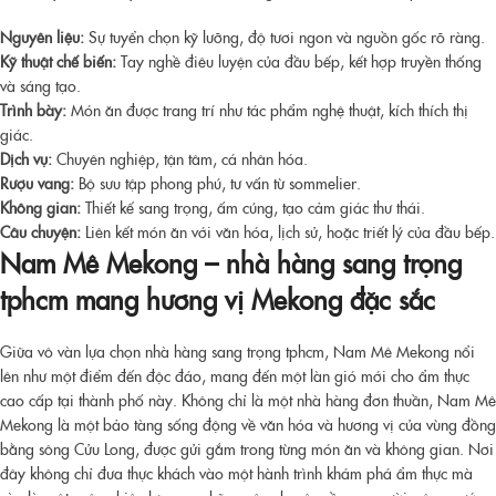
Nguyên liệu:
Sự tuyển chọn kỹ lưỡng, độ tươi ngon và nguồn gốc rõ ràng.
Kỹ thuật chế biến:
Tay nghề điêu luyện của đầu bếp, kết hợp truyền thống
và sáng tạo.
Trình bày:
Món ăn được trang trí như tác phẩm nghệ thuật, kích thích thị
giác.
Dịch vụ:
Chuyên nghiệp, tận tâm, cá nhân hóa.
Rượu vang:
Bộ sưu tập phong phú, tư vấn từ sommelier.
Không gian:
Thiết kế sang trọng, ấm cúng, tạo cảm giác thư thái.
Câu chuyện:
Liên kết món ăn với văn hóa, lịch sử, hoặc triết lý của đầu bếp.
Nam Mê Mekong –
nhà hàng sang trọng
tphcm
mang hương vị Mekong đặc sắc
Giữa vô vàn lựa chọn
nhà hàng sang trọng tphcm
, Nam Mê Mekong nổi
lên như một điểm đến độc đáo, mang đến một làn gió mới cho ẩm thực
cao cấp tại thành phố này. Không chỉ là một nhà hàng đơn thuần, Nam Mê
Mekong là một bảo tàng sống động về văn hóa và hương vị của vùng đồng
bằng sông Cửu Long, được gửi gắm trong từng món ăn và không gian. Nơi
đây không chỉ đưa thực khách vào một hành trình khám phá ẩm thực mà