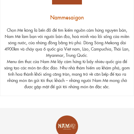
Nammesaigon
Chọn Mê kông là bến đỗ để tìm kiếm nguồn cảm hứng nguyên bản,
Nam Mê làm bạn với người bản địa, hoà mình vào lối sống của miền
sông nước, của những đồng bằng trù phú. Dòng Sông Mekong dài
4900km và chảy qua 6 quốc gia Việt nam, Lào, Campuchia, Thái Lan,
Myanmar, Trung Quốc.
Menu ẩm thực của Nam Mê lấy cảm hứng từ bấy nhiêu quốc gia để
sáng tạo các món ăn độc đáo. Như nhà thám hiểm ưa khám phá, gom
tinh hoa thành khối sống căng tràn, mang trở về căn bếp để tạo ra
những món ăn gửi tới thực khách – những người Nam Mê mong chờ
được gặp mặt để gửi tới những món ăn đặc sắc.