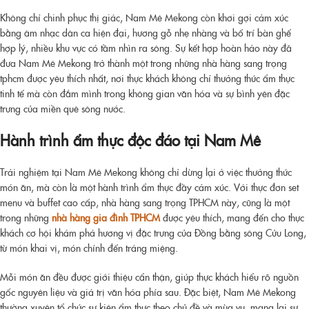
Không chỉ chinh phục thị giác, Nam Mê Mekong còn khơi gợi cảm xúc
bằng âm nhạc dân ca hiện đại, hương gỗ nhẹ nhàng và bố trí bàn ghế
hợp lý, nhiều khu vực có tầm nhìn ra sông. Sự kết hợp hoàn hảo này đã
đưa Nam Mê Mekong trở thành một trong những
nhà hàng sang trọng
tphcm
được yêu thích nhất, nơi thực khách không chỉ thưởng thức ẩm thực
tinh tế mà còn đắm mình trong không gian văn hóa và sự bình yên đặc
trưng của miền quê sông nước.
Hành trình ẩm thực độc đáo tại Nam Mê
Trải nghiệm tại Nam Mê Mekong không chỉ dừng lại ở việc thưởng thức
món ăn, mà còn là một hành trình ẩm thực đầy cảm xúc. Với thực đơn set
menu và buffet cao cấp, nhà hàng sang trọng TPHCM này, cũng là một
trong những
nhà hàng gia đình TPHCM
được yêu thích, mang đến cho thực
khách cơ hội khám phá hương vị đặc trưng của Đồng bằng sông Cửu Long,
từ món khai vị, món chính đến tráng miệng.
Mỗi món ăn đều được giới thiệu cẩn thận, giúp thực khách hiểu rõ nguồn
gốc nguyên liệu và giá trị văn hóa phía sau. Đặc biệt, Nam Mê Mekong
thường xuyên tổ chức sự kiện ẩm thực theo chủ đề và mùa vụ, mang lại sự