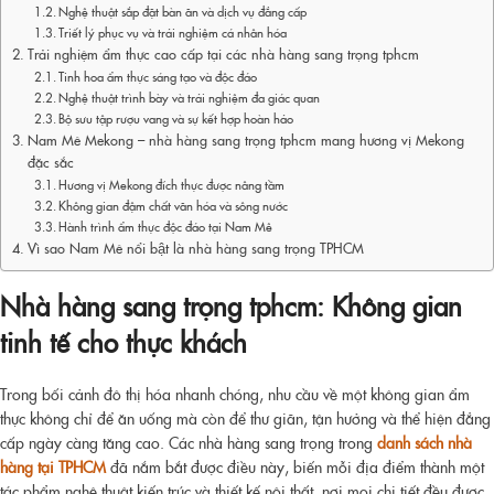
Nghệ thuật sắp đặt bàn ăn và dịch vụ đẳng cấp
Triết lý phục vụ và trải nghiệm cá nhân hóa
Trải nghiệm ẩm thực cao cấp tại các nhà hàng sang trọng tphcm
Tinh hoa ẩm thực sáng tạo và độc đáo
Nghệ thuật trình bày và trải nghiệm đa giác quan
Bộ sưu tập rượu vang và sự kết hợp hoàn hảo
Nam Mê Mekong – nhà hàng sang trọng tphcm mang hương vị Mekong
đặc sắc
Hương vị Mekong đích thực được nâng tầm
Không gian đậm chất văn hóa và sông nước
Hành trình ẩm thực độc đáo tại Nam Mê
Vì sao Nam Mê nổi bật là nhà hàng sang trọng TPHCM
Nhà hàng sang trọng tphcm
: Không gian
tinh tế cho thực khách
Trong bối cảnh đô thị hóa nhanh chóng, nhu cầu về một không gian ẩm
thực không chỉ để ăn uống mà còn để thư giãn, tận hưởng và thể hiện đẳng
cấp ngày càng tăng cao. Các nhà hàng sang trọng trong
danh sách nhà
hàng tại TPHCM
đã nắm bắt được điều này, biến mỗi địa điểm thành một
tác phẩm nghệ thuật kiến trúc và thiết kế nội thất, nơi mọi chi tiết đều được