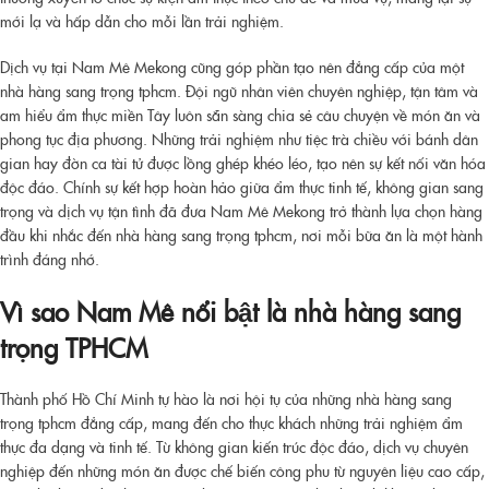
mới lạ và hấp dẫn cho mỗi lần trải nghiệm.
Dịch vụ tại Nam Mê Mekong cũng góp phần tạo nên đẳng cấp của một
nhà hàng sang trọng tphcm
. Đội ngũ nhân viên chuyên nghiệp, tận tâm và
am hiểu ẩm thực miền Tây luôn sẵn sàng chia sẻ câu chuyện về món ăn và
phong tục địa phương. Những trải nghiệm như tiệc trà chiều với bánh dân
gian hay đờn ca tài tử được lồng ghép khéo léo, tạo nên sự kết nối văn hóa
độc đáo. Chính sự kết hợp hoàn hảo giữa ẩm thực tinh tế, không gian sang
trọng và dịch vụ tận tình đã đưa Nam Mê Mekong trở thành lựa chọn hàng
đầu khi nhắc đến
nhà hàng sang trọng tphcm
, nơi mỗi bữa ăn là một hành
trình đáng nhớ.
Vì sao Nam Mê nổi bật là nhà hàng sang
trọng TPHCM
Thành phố Hồ Chí Minh tự hào là nơi hội tụ của những
nhà hàng sang
trọng tphcm
đẳng cấp, mang đến cho thực khách những trải nghiệm ẩm
thực đa dạng và tinh tế. Từ không gian kiến trúc độc đáo, dịch vụ chuyên
nghiệp đến những món ăn được chế biến công phu từ nguyên liệu cao cấp,