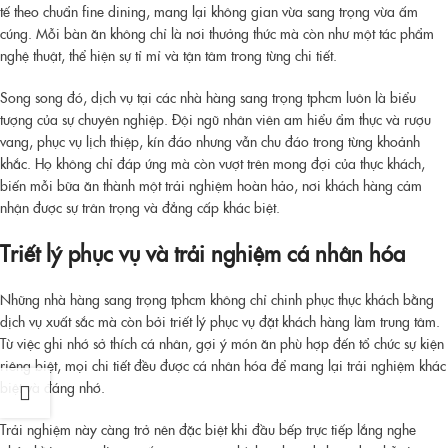
tế theo chuẩn fine dining, mang lại không gian vừa sang trọng vừa ấm
cúng. Mỗi bàn ăn không chỉ là nơi thưởng thức mà còn như một tác phẩm
nghệ thuật, thể hiện sự tỉ mỉ và tận tâm trong từng chi tiết.
Song song đó, dịch vụ tại các
nhà hàng sang trọng tphcm
luôn là biểu
tượng của sự chuyên nghiệp. Đội ngũ nhân viên am hiểu ẩm thực và rượu
vang, phục vụ lịch thiệp, kín đáo nhưng vẫn chu đáo trong từng khoảnh
khắc. Họ không chỉ đáp ứng mà còn vượt trên mong đợi của thực khách,
biến mỗi bữa ăn thành một trải nghiệm hoàn hảo, nơi khách hàng cảm
nhận được sự trân trọng và đẳng cấp khác biệt.
Triết lý phục vụ và trải nghiệm cá nhân hóa
Những
nhà hàng sang trọng tphcm
không chỉ chinh phục thực khách bằng
dịch vụ xuất sắc mà còn bởi triết lý phục vụ đặt khách hàng làm trung tâm.
Từ việc ghi nhớ sở thích cá nhân, gợi ý món ăn phù hợp đến tổ chức sự kiện
riêng biệt, mọi chi tiết đều được cá nhân hóa để mang lại trải nghiệm khác
biệt và đáng nhớ.
Trải nghiệm này càng trở nên đặc biệt khi đầu bếp trực tiếp lắng nghe