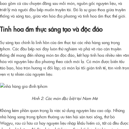
bao gồm cả câu chuyện đằng sau mỗi món, nguồn gốc nguyên liệu, và
triết lý mà người đầu bếp muốn truyền tải. Đó là sự giao thoa giữa truyền
thống và sáng tạo, giữa văn hóa địa phương và tinh hoa ẩm thực thế giới.
Tinh hoa ẩm thực sáng tạo và độc đáo
Sự sáng tạo chính là linh hồn của ẩm thực tại các
nhà hàng sang trọng
tphcm
. Các đầu bếp nơi đây luôn thử nghiệm và phá vỡ rào cản truyền
thống để mang đến những món ăn độc đáo, kết hợp tinh hoa nhiều nền văn
hóa với nguyên liệu địa phương theo cách mới lạ. Có món được biến tấu
táo bạo, hòa trộn hương vị đối lập; có món lại tối giản tinh tế, tôn vinh trọn
vẹn vị tự nhiên của nguyên liệu.
Hình 2: Các món đặc biệt tại Nam Mê
Không kém phần quan trọng là việc sử dụng nguyên liệu cao cấp. Những
nhà hàng sang trọng tphcm
thường ưu tiên hải sản tươi sống, thịt bò
Wagyu, rau củ hữu cơ hay nguyên liệu nhập khẩu hiếm có, tất cả đều được