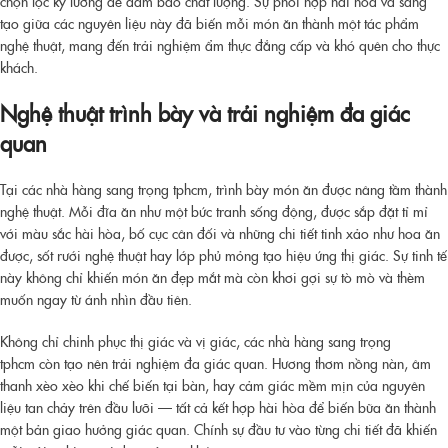
chọn lọc kỹ lưỡng để đảm bảo chất lượng. Sự phối hợp hài hòa và sáng
tạo giữa các nguyên liệu này đã biến mỗi món ăn thành một tác phẩm
nghệ thuật, mang đến trải nghiệm ẩm thực đẳng cấp và khó quên cho thực
khách.
Nghệ thuật trình bày và trải nghiệm đa giác
quan
Tại các
nhà hàng sang trọng tphcm
, trình bày món ăn được nâng tầm thành
nghệ thuật. Mỗi đĩa ăn như một bức tranh sống động, được sắp đặt tỉ mỉ
với màu sắc hài hòa, bố cục cân đối và những chi tiết tinh xảo như hoa ăn
được, sốt rưới nghệ thuật hay lớp phủ mỏng tạo hiệu ứng thị giác. Sự tinh tế
này không chỉ khiến món ăn đẹp mắt mà còn khơi gợi sự tò mò và thèm
muốn ngay từ ánh nhìn đầu tiên.
Không chỉ chinh phục thị giác và vị giác, các
nhà hàng sang trọng
tphcm
còn tạo nên trải nghiệm đa giác quan. Hương thơm nồng nàn, âm
thanh xèo xèo khi chế biến tại bàn, hay cảm giác mềm mịn của nguyên
liệu tan chảy trên đầu lưỡi — tất cả kết hợp hài hòa để biến bữa ăn thành
một bản giao hưởng giác quan. Chính sự đầu tư vào từng chi tiết đã khiến