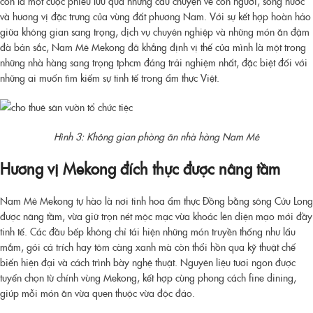
còn là một cuộc phiêu lưu qua những câu chuyện về con người, sông nước
và hương vị đặc trưng của vùng đất phương Nam. Với sự kết hợp hoàn hảo
giữa không gian sang trọng, dịch vụ chuyên nghiệp và những món ăn đậm
đà bản sắc, Nam Mê Mekong đã khẳng định vị thế của mình là một trong
những
nhà hàng sang trọng tphcm
đáng trải nghiệm nhất, đặc biệt đối với
những ai muốn tìm kiếm sự tinh tế trong ẩm thực Việt.
Hình 3: Không gian phòng ăn nhà hàng Nam Mê
Hương vị Mekong đích thực được nâng tầm
Nam Mê Mekong tự hào là nơi tinh hoa ẩm thực Đồng bằng sông Cửu Long
được nâng tầm, vừa giữ trọn nét mộc mạc vừa khoác lên diện mạo mới đầy
tinh tế. Các đầu bếp không chỉ tái hiện những món truyền thống như lẩu
mắm, gỏi cá trích hay tôm càng xanh mà còn thổi hồn qua kỹ thuật chế
biến hiện đại và cách trình bày nghệ thuật. Nguyên liệu tươi ngon được
tuyển chọn từ chính vùng Mekong, kết hợp cùng phong cách fine dining,
giúp mỗi món ăn vừa quen thuộc vừa độc đáo.