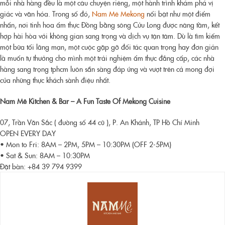
mỗi nhà hàng đều là một câu chuyện riêng, một hành trình khám phá vị
giác và văn hóa. Trong số đó,
Nam Mê Mekong
nổi bật như một điểm
nhấn, nơi tinh hoa ẩm thực Đồng bằng sông Cửu Long được nâng tầm, kết
hợp hài hòa với không gian sang trọng và dịch vụ tận tâm. Dù là tìm kiếm
một bữa tối lãng mạn, một cuộc gặp gỡ đối tác quan trọng hay đơn giản
là muốn tự thưởng cho mình một trải nghiệm ẩm thực đẳng cấp, các
nhà
hàng sang trọng tphcm
luôn sẵn sàng đáp ứng và vượt trên cả mong đợi
của những thực khách sành điệu nhất.
Nam Mê Kitchen & Bar – A Fun Taste Of Mekong Cuisine
07, Trần Văn Sắc ( đường số 44 cũ ), P. An Khánh, TP Hồ Chí Minh
OPEN EVERY DAY
• Mon to Fri: 8AM – 2PM, 5PM – 10:30PM (OFF 2-5PM)
• Sat & Sun: 8AM – 10:30PM
Đặt bàn: +84 39 794 9399