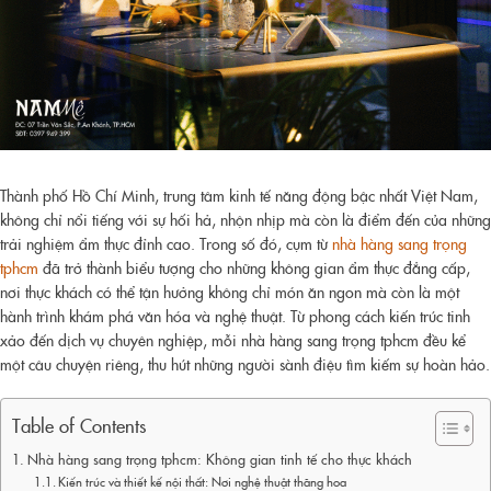
Thành phố Hồ Chí Minh, trung tâm kinh tế năng động bậc nhất Việt Nam,
không chỉ nổi tiếng với sự hối hả, nhộn nhịp mà còn là điểm đến của những
trải nghiệm ẩm thực đỉnh cao. Trong số đó, cụm từ
nhà hàng sang trọng
tphcm
đã trở thành biểu tượng cho những không gian ẩm thực đẳng cấp,
nơi thực khách có thể tận hưởng không chỉ món ăn ngon mà còn là một
hành trình khám phá văn hóa và nghệ thuật. Từ phong cách kiến trúc tinh
xảo đến dịch vụ chuyên nghiệp, mỗi
nhà hàng sang trọng tphcm
đều kể
một câu chuyện riêng, thu hút những người sành điệu tìm kiếm sự hoàn hảo.
Table of Contents
Nhà hàng sang trọng tphcm: Không gian tinh tế cho thực khách
Kiến trúc và thiết kế nội thất: Nơi nghệ thuật thăng hoa