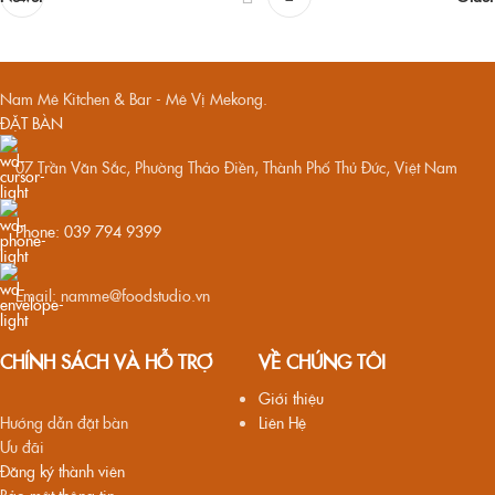
Nam Mê Kitchen & Bar - Mê Vị Mekong.
ĐẶT BÀN
07 Trần Văn Sắc, Phường Thảo Điền, Thành Phố Thủ Đức, Việt Nam
Phone: 039 794 9399
Email: namme@foodstudio.vn
CHÍNH SÁCH VÀ HỖ TRỢ
VỀ CHÚNG TÔI
Giới thiệu
Hướng dẫn đặt bàn
Liên Hệ
Ưu đãi
Đăng ký thành viên