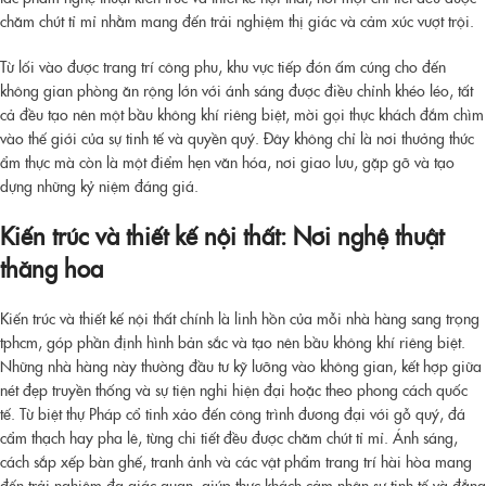
chăm chút tỉ mỉ nhằm mang đến trải nghiệm thị giác và cảm xúc vượt trội.
Từ lối vào được trang trí công phu, khu vực tiếp đón ấm cúng cho đến
không gian phòng ăn rộng lớn với ánh sáng được điều chỉnh khéo léo, tất
cả đều tạo nên một bầu không khí riêng biệt, mời gọi thực khách đắm chìm
vào thế giới của sự tinh tế và quyền quý. Đây không chỉ là nơi thưởng thức
ẩm thực mà còn là một điểm hẹn văn hóa, nơi giao lưu, gặp gỡ và tạo
dựng những kỷ niệm đáng giá.
Kiến trúc và thiết kế nội thất: Nơi nghệ thuật
thăng hoa
Kiến trúc và thiết kế nội thất chính là linh hồn của mỗi
nhà hàng sang trọng
tphcm
, góp phần định hình bản sắc và tạo nên bầu không khí riêng biệt.
Những nhà hàng này thường đầu tư kỹ lưỡng vào không gian, kết hợp giữa
nét đẹp truyền thống và sự tiện nghi hiện đại hoặc theo phong cách quốc
tế. Từ biệt thự Pháp cổ tinh xảo đến công trình đương đại với gỗ quý, đá
cẩm thạch hay pha lê, từng chi tiết đều được chăm chút tỉ mỉ. Ánh sáng,
cách sắp xếp bàn ghế, tranh ảnh và các vật phẩm trang trí hài hòa mang
đến trải nghiệm đa giác quan, giúp thực khách cảm nhận sự tinh tế và đẳng