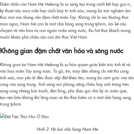
Điểm nhấn của Nam Mê Mekong là sự sáng tạo trong cách kết hợp gia vị,
kỹ thuật nấu sous vide hay cách bày trí tinh xảo, mang lại trải nghiệm ẩm
thực mới mẻ nhưng vẫn đậm chất miền Tây. Không chỉ là nơi thưởng thức
món ngon, Nam Mê còn là một
nhà hàng sang trọng tphcm
, nơi kể câu
chuyện về văn hóa và con người miền sông nước, thu hút thực khách mong
muốn khám phá chiều sâu của ẩm thực Việt Nam.
Không gian đậm chất văn hóa và sông nước
Không gian tại Nam Mê Mekong là sự hòa quyện giữa kiến trúc tinh tế và
văn hóa miền Tây sông nước. Từ gỗ, tre, mây đến những chi tiết thủ công
tinh xảo, mọi yếu tố đều được sắp đặt khéo léo, mang lại cảm giác vừa ấm
cúng vừa sang trọng. Ánh sáng mô phỏng nắng chiều hay ánh trăng trên
sông cùng những bức tranh, đèn lồng, phù điêu gợi nhớ ký ức miền quê,
tạo nên bầu không khí lãng mạn và thư thái hiếm có ở một
nhà hàng sang
trọng tphcm
.
Hình 2: Hồ bơi nhà hàng Nam Mê