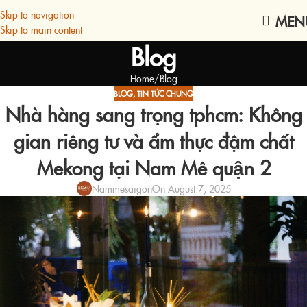
Skip to navigation
MEN
Skip to main content
Blog
Home
Blog
BLOG
,
TIN TỨC CHUNG
Nhà hàng sang trọng tphcm: Không
gian riêng tư và ẩm thực đậm chất
Mekong tại Nam Mê quận 2
Nammesaigon
On August 7, 2025