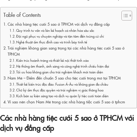
Table of Contents
Các nhà hàng tiệc cưới 5 sao ở TPHCM với dịch vụ đẳng cấp
Quy trình tư vấn và lên kế hoạch cá nhân hóa sâu sắc
Đội ngũ phục vụ chuyên nghiệp và tận tâm đến txừng cử chỉ
Nghệ thuật ẩm thực đỉnh cao và trình bày tinh tế
Trải nghiệm không gian sang trọng tại các nhà hàng tiệc cưới 5 sao ở
TPHCM
Kiến trúc hoành tráng và thiết kế nội thất tinh xảo
Hệ thống âm thanh, ánh sáng và công nghệ trình chiếu hiện đại
Tối ưu hóa không gian cho trải nghiệm khách mời toàn diện
Nam Mê – Điểm đến chuẩn 5 sao cho tiệc cưới trong mơ tại TPHCM
Thiết kế kiến trúc độc đáo: Fusion Á-Âu và không gian đa chiều
Chữ ký ẩm thực độc quyền và trải nghiệm vị giác thăng hoa
Kịch bản sự kiện sáng tạo và dịch vụ quản lý tiệc cưới toàn diện
Vì sao nên chọn Nam Mê trong các nhà hàng tiệc cưới 5 sao ở tphcm
Các nhà hàng tiệc cưới 5 sao ở TPHCM với
dịch vụ đẳng cấp