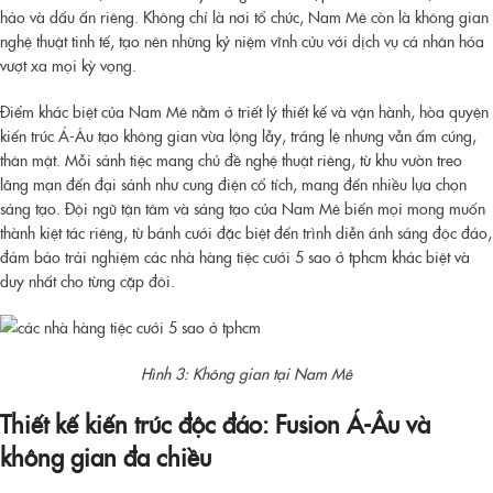
hảo và dấu ấn riêng. Không chỉ là nơi tổ chức, Nam Mê còn là không gian
nghệ thuật tinh tế, tạo nên những kỷ niệm vĩnh cửu với dịch vụ cá nhân hóa
vượt xa mọi kỳ vọng.
Điểm khác biệt của Nam Mê nằm ở triết lý thiết kế và vận hành, hòa quyện
kiến trúc Á-Âu tạo không gian vừa lộng lẫy, tráng lệ nhưng vẫn ấm cúng,
thân mật. Mỗi sảnh tiệc mang chủ đề nghệ thuật riêng, từ khu vườn treo
lãng mạn đến đại sảnh như cung điện cổ tích, mang đến nhiều lựa chọn
sáng tạo. Đội ngũ tận tâm và sáng tạo của Nam Mê biến mọi mong muốn
thành kiệt tác riêng, từ bánh cưới đặc biệt đến trình diễn ánh sáng độc đáo,
đảm bảo trải nghiệm các nhà hàng tiệc cưới 5 sao ở tphcm khác biệt và
duy nhất cho từng cặp đôi.
Hình 3: Không gian tại Nam Mê
Thiết kế kiến trúc độc đáo: Fusion Á-Âu và
không gian đa chiều