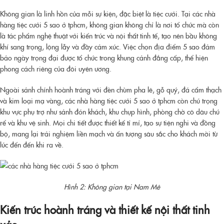
Không gian là linh hồn của mỗi sự kiện, đặc biệt là tiệc cưới. Tại các nhà
hàng tiệc cưới 5 sao ở tphcm, không gian không chỉ là nơi tổ chức mà còn
là tác phẩm nghệ thuật với kiến trúc và nội thất tinh tế, tạo nên bầu không
khí sang trọng, lộng lẫy và đầy cảm xúc. Việc chọn địa điểm 5 sao đảm
bảo ngày trọng đại được tổ chức trong khung cảnh đẳng cấp, thể hiện
phong cách riêng của đôi uyên ương.
Ngoài sảnh chính hoành tráng với đèn chùm pha lê, gỗ quý, đá cẩm thạch
và kim loại mạ vàng, các nhà hàng tiệc cưới 5 sao ở tphcm còn chú trọng
khu vực phụ trợ như sảnh đón khách, khu chụp hình, phòng chờ cô dâu chú
rể và khu vệ sinh. Mọi chi tiết được thiết kế tỉ mỉ, tạo sự tiện nghi và đồng
bộ, mang lại trải nghiệm liền mạch và ấn tượng sâu sắc cho khách mời từ
lúc đến đến khi ra về.
Hình 2: Không gian tại Nam Mê
Kiến trúc hoành tráng và thiết kế nội thất tinh