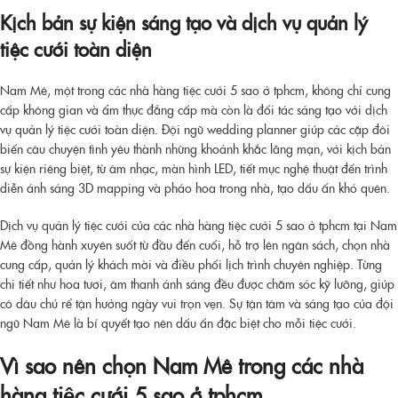
Kịch bản sự kiện sáng tạo và dịch vụ quản lý
tiệc cưới toàn diện
Nam Mê, một trong các nhà hàng tiệc cưới 5 sao ở tphcm, không chỉ cung
cấp không gian và ẩm thực đẳng cấp mà còn là đối tác sáng tạo với dịch
vụ quản lý tiệc cưới toàn diện. Đội ngũ wedding planner giúp các cặp đôi
biến câu chuyện tình yêu thành những khoảnh khắc lãng mạn, với kịch bản
sự kiện riêng biệt, từ âm nhạc, màn hình LED, tiết mục nghệ thuật đến trình
diễn ánh sáng 3D mapping và pháo hoa trong nhà, tạo dấu ấn khó quên.
Dịch vụ quản lý tiệc cưới của
các nhà hàng tiệc cưới 5 sao ở tphcm
tại Nam
Mê đồng hành xuyên suốt từ đầu đến cuối, hỗ trợ lên ngân sách, chọn nhà
cung cấp, quản lý khách mời và điều phối lịch trình chuyên nghiệp. Từng
chi tiết như hoa tươi, âm thanh ánh sáng đều được chăm sóc kỹ lưỡng, giúp
cô dâu chú rể tận hưởng ngày vui trọn vẹn. Sự tận tâm và sáng tạo của đội
ngũ Nam Mê là bí quyết tạo nên dấu ấn đặc biệt cho mỗi tiệc cưới.
Vì sao nên chọn Nam Mê trong các nhà
hàng tiệc cưới 5 sao ở tphcm