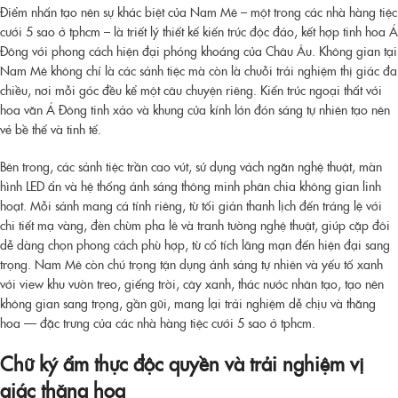
Điểm nhấn tạo nên sự khác biệt của Nam Mê – một trong các nhà hàng tiệc
cưới 5 sao ở tphcm – là triết lý thiết kế kiến trúc độc đáo, kết hợp tinh hoa Á
Đông với phong cách hiện đại phóng khoáng của Châu Âu. Không gian tại
Nam Mê không chỉ là các sảnh tiệc mà còn là chuỗi trải nghiệm thị giác đa
chiều, nơi mỗi góc đều kể một câu chuyện riêng. Kiến trúc ngoại thất với
hoa văn Á Đông tinh xảo và khung cửa kính lớn đón sáng tự nhiên tạo nên
vẻ bề thế và tinh tế.
Bên trong, các sảnh tiệc trần cao vút, sử dụng vách ngăn nghệ thuật, màn
hình LED ẩn và hệ thống ánh sáng thông minh phân chia không gian linh
hoạt. Mỗi sảnh mang cá tính riêng, từ tối giản thanh lịch đến tráng lệ với
chi tiết mạ vàng, đèn chùm pha lê và tranh tường nghệ thuật, giúp cặp đôi
dễ dàng chọn phong cách phù hợp, từ cổ tích lãng mạn đến hiện đại sang
trọng. Nam Mê còn chú trọng tận dụng ánh sáng tự nhiên và yếu tố xanh
với view khu vườn treo, giếng trời, cây xanh, thác nước nhân tạo, tạo nên
không gian sang trọng, gần gũi, mang lại trải nghiệm dễ chịu và thăng
hoa — đặc trưng của các nhà hàng tiệc cưới 5 sao ở tphcm.
Chữ ký ẩm thực độc quyền và trải nghiệm vị
giác thăng hoa