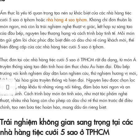
Ẩm thực là yếu tố quan trọng tạo nên sự khác biệt của các nhà hàng tiệc
cưới 5 sao ở tphcm hoặc
nhà hàng 4 sao tphcm
. Không chỉ đơn thuần là
món ngon, mà còn là trải nghiệm nghệ thuật vị giác, kết hợp sự sáng tạo
của đầu bếp, nguyên liệu thượng hạng và cách trình bày tinh tế. Mỗi món
ăn gửi gắm lời chúc phúc đặc biệt đến cô dâu chú rể cùng khách mời, thể
hiện đẳng cấp của các nhà hàng tiệc cưới 5 sao ở tphcm.
Thực đơn tại các nhà hàng tiệc cưới 5 sao ở TPHCM rất đa dạng, từ món Á
truyền thống sáng tạo đến tinh hoa ẩm thực châu Âu hiện đại. Đầu bếp
trưởng với kinh nghiệm dày dặn luôn nghiên cứu, thử nghiệm hương vị mới,
kết hợp hài hòa giữa truyền thống và hiện đại. Nguyên liệu được chọn lọc
kỹ lưỡng, nhập khẩu từ những vùng nổi tiếng, đảm bảo tươi ngon và an
toàn vệ sinh. Cách trình bày món ăn tinh xảo, như một tác phẩm nghệ
thuật, nhiều nhà hàng còn cho phép cô dâu chú rể thử món trước để điều
chỉnh, tạo nên bữa tiệc hoàn hảo, mang dấu ấn riêng biệt.
Trải nghiệm không gian sang trọng tại các
nhà hàng tiệc cưới 5 sao ở TPHCM