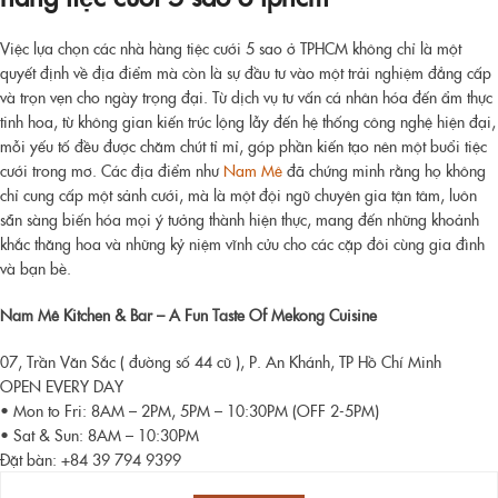
Việc lựa chọn các nhà hàng tiệc cưới 5 sao ở TPHCM không chỉ là một
quyết định về địa điểm mà còn là sự đầu tư vào một trải nghiệm đẳng cấp
và trọn vẹn cho ngày trọng đại. Từ dịch vụ tư vấn cá nhân hóa đến ẩm thực
tinh hoa, từ không gian kiến trúc lộng lẫy đến hệ thống công nghệ hiện đại,
mỗi yếu tố đều được chăm chút tỉ mỉ, góp phần kiến tạo nên một buổi tiệc
cưới trong mơ. Các địa điểm như
Nam Mê
đã chứng minh rằng họ không
chỉ cung cấp một sảnh cưới, mà là một đội ngũ chuyên gia tận tâm, luôn
sẵn sàng biến hóa mọi ý tưởng thành hiện thực, mang đến những khoảnh
khắc thăng hoa và những kỷ niệm vĩnh cửu cho các cặp đôi cùng gia đình
và bạn bè.
Nam Mê Kitchen & Bar – A Fun Taste Of Mekong Cuisine
07, Trần Văn Sắc ( đường số 44 cũ ), P. An Khánh, TP Hồ Chí Minh
OPEN EVERY DAY
• Mon to Fri: 8AM – 2PM, 5PM – 10:30PM (OFF 2-5PM)
• Sat & Sun: 8AM – 10:30PM
Đặt bàn: +84 39 794 9399