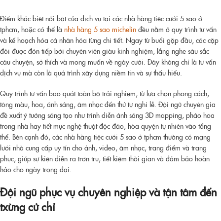
Điểm khác biệt nổi bật của dịch vụ tại các nhà hàng tiệc cưới 5 sao ở
tphcm, hoặc có thể là
nhà hàng 5 sao michelin
đều nằm ở quy trình tư vấn
và kế hoạch hóa cá nhân hóa từng chi tiết. Ngay từ buổi gặp đầu, các cặp
đôi được đón tiếp bởi chuyên viên giàu kinh nghiệm, lắng nghe sâu sắc
câu chuyện, sở thích và mong muốn về ngày cưới. Đây không chỉ là tư vấn
dịch vụ mà còn là quá trình xây dựng niềm tin và sự thấu hiểu.
Quy trình tư vấn bao quát toàn bộ trải nghiệm, từ lựa chọn phong cách,
tông màu, hoa, ánh sáng, âm nhạc đến thứ tự nghi lễ. Đội ngũ chuyên gia
đề xuất ý tưởng sáng tạo như trình diễn ánh sáng 3D mapping, pháo hoa
trong nhà hay tiết mục nghệ thuật độc đáo, hòa quyện tự nhiên vào tổng
thể. Bên cạnh đó, các nhà hàng tiệc cưới 5 sao ở tphcm thường có mạng
lưới nhà cung cấp uy tín cho ảnh, video, âm nhạc, trang điểm và trang
phục, giúp sự kiện diễn ra trơn tru, tiết kiệm thời gian và đảm bảo hoàn
hảo cho ngày trọng đại.
Đội ngũ phục vụ chuyên nghiệp và tận tâm đến
txừng cử chỉ