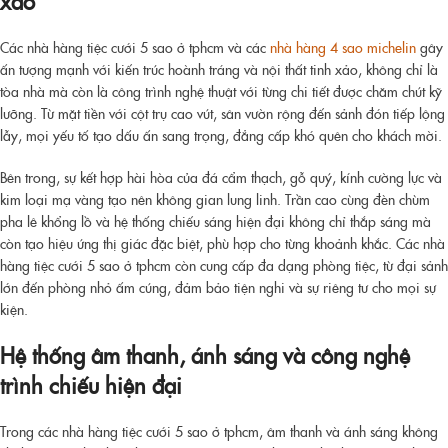
xảo
Các nhà hàng tiệc cưới 5 sao ở tphcm và các
nhà hàng 4 sao michelin
gây
ấn tượng mạnh với kiến trúc hoành tráng và nội thất tinh xảo, không chỉ là
tòa nhà mà còn là công trình nghệ thuật với từng chi tiết được chăm chút kỹ
lưỡng. Từ mặt tiền với cột trụ cao vút, sân vườn rộng đến sảnh đón tiếp lộng
lẫy, mọi yếu tố tạo dấu ấn sang trọng, đẳng cấp khó quên cho khách mời.
Bên trong, sự kết hợp hài hòa của đá cẩm thạch, gỗ quý, kính cường lực và
kim loại mạ vàng tạo nên không gian lung linh. Trần cao cùng đèn chùm
pha lê khổng lồ và hệ thống chiếu sáng hiện đại không chỉ thắp sáng mà
còn tạo hiệu ứng thị giác đặc biệt, phù hợp cho từng khoảnh khắc. Các nhà
hàng tiệc cưới 5 sao ở tphcm còn cung cấp đa dạng phòng tiệc, từ đại sảnh
lớn đến phòng nhỏ ấm cúng, đảm bảo tiện nghi và sự riêng tư cho mọi sự
kiện.
Hệ thống âm thanh, ánh sáng và công nghệ
trình chiếu hiện đại
Trong các nhà hàng tiệc cưới 5 sao ở tphcm, âm thanh và ánh sáng không