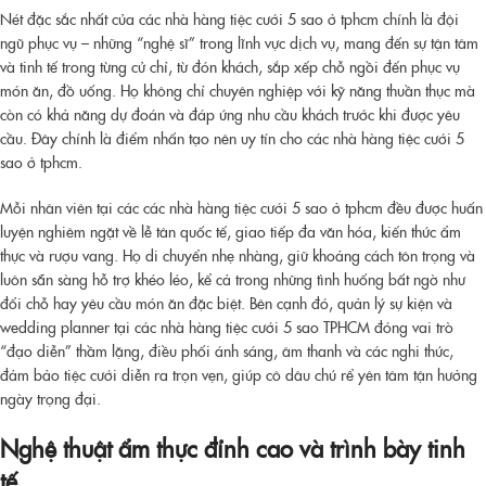
Nét đặc sắc nhất của các nhà hàng tiệc cưới 5 sao ở tphcm chính là đội
ngũ phục vụ – những “nghệ sĩ” trong lĩnh vực dịch vụ, mang đến sự tận tâm
và tinh tế trong từng cử chỉ, từ đón khách, sắp xếp chỗ ngồi đến phục vụ
món ăn, đồ uống. Họ không chỉ chuyên nghiệp với kỹ năng thuần thục mà
còn có khả năng dự đoán và đáp ứng nhu cầu khách trước khi được yêu
cầu. Đây chính là điểm nhấn tạo nên uy tín cho các nhà hàng tiệc cưới 5
sao ở tphcm.
Mỗi nhân viên tại các các nhà hàng tiệc cưới 5 sao ở tphcm đều được huấn
luyện nghiêm ngặt về lễ tân quốc tế, giao tiếp đa văn hóa, kiến thức ẩm
thực và rượu vang. Họ di chuyển nhẹ nhàng, giữ khoảng cách tôn trọng và
luôn sẵn sàng hỗ trợ khéo léo, kể cả trong những tình huống bất ngờ như
đổi chỗ hay yêu cầu món ăn đặc biệt. Bên cạnh đó, quản lý sự kiện và
wedding planner tại các nhà hàng tiệc cưới 5 sao TPHCM đóng vai trò
“đạo diễn” thầm lặng, điều phối ánh sáng, âm thanh và các nghi thức,
đảm bảo tiệc cưới diễn ra trọn vẹn, giúp cô dâu chú rể yên tâm tận hưởng
ngày trọng đại.
Nghệ thuật ẩm thực đỉnh cao và trình bày tinh
tế