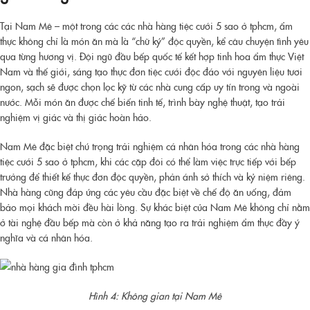
Tại Nam Mê – một trong các các nhà hàng tiệc cưới 5 sao ở tphcm, ẩm
thực không chỉ là món ăn mà là “chữ ký” độc quyền, kể câu chuyện tình yêu
qua từng hương vị. Đội ngũ đầu bếp quốc tế kết hợp tinh hoa ẩm thực Việt
Nam và thế giới, sáng tạo thực đơn tiệc cưới độc đáo với nguyên liệu tươi
ngon, sạch sẽ được chọn lọc kỹ từ các nhà cung cấp uy tín trong và ngoài
nước. Mỗi món ăn được chế biến tinh tế, trình bày nghệ thuật, tạo trải
nghiệm vị giác và thị giác hoàn hảo.
Nam Mê đặc biệt chú trọng trải nghiệm cá nhân hóa trong các nhà hàng
tiệc cưới 5 sao ở tphcm, khi các cặp đôi có thể làm việc trực tiếp với bếp
trưởng để thiết kế thực đơn độc quyền, phản ánh sở thích và kỷ niệm riêng.
Nhà hàng cũng đáp ứng các yêu cầu đặc biệt về chế độ ăn uống, đảm
bảo mọi khách mời đều hài lòng. Sự khác biệt của Nam Mê không chỉ nằm
ở tài nghệ đầu bếp mà còn ở khả năng tạo ra trải nghiệm ẩm thực đầy ý
nghĩa và cá nhân hóa.
Hình 4: Không gian tại Nam Mê