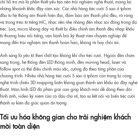
chỉ hỗ trợ mà là phần thiết yếu tạo nên trải nghiệm nghệ thuật, mang lại
những khoảnh khắc đầy cảm xúc. Các nhà hàng tiệc cưới 5 sao ở tphcm
đầu tư hệ thống âm thanh hiện đại, đảm bảo âm thanh phủ đều, rõ ràng
và trong trẻo từ tiếng MC, nhạc nền nhẹ nhàng đến nhạc sôi động trong dạ
tiệc. Loa, micro không dây và thiết bị điều chỉnh âm thanh đều nhập khẩu
từ thương hiệu nổi tiếng, vận hành bởi kỹ thuật viên chuyên nghiệp để
mang đến trải nghiệm âm thanh hoàn hảo, không rè hay chói tai.
Ánh sáng là yếu tố then chốt tạo không khí cho tiệc cưới. Ngoài đèn chùm
sang trọng, hệ thống đèn LED thông minh, đèn moving head, laser và
follow spot có thể điều chỉnh màu sắc, cường độ theo từng phần của
chương trình. Nhiều nhà hàng tiệc cưới 5 sao ở tphcm còn trang bị công
nghệ trình chiếu 3D mapping biến không gian thành sân khấu ảo đầy nghệ
thuật. Màn hình LED độ phân giải cao giúp khách mời dễ dàng theo dõi
hình ảnh, video kỷ niệm của cô dâu chú rể, tạo sự kết nối và biến tiệc cưới
thành sự kiện đa giác quan ấn tượng.
Tối ưu hóa không gian cho trải nghiệm khách
mời toàn diện