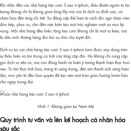
Khi nhắc đến các nhà hàng tiệc cưới 5 sao ở tphcm, điều khiến người ta ấn
tượng không chỉ là không gian lộng lẫy mà còn là dịch vụ đỉnh cao, cá
nhân hóa đến từng chi tiết. Sự đẳng cấp thể hiện từ cách đội ngũ nhân viên
đón tiếp, phục vụ, cho đến việc kiến tạo một trải nghiệm vượt xa mọi kỳ
vọng. Mỗi nhà hàng đều hiểu rằng tiệc cưới không chỉ là một sự kiện, mà
là dấu mốc thiêng liêng đòi hỏi sự chỉn chu tuyệt đối.
Dịch vụ tại các nhà hàng tiệc cưới 5 sao ở tphcm luôn được xây dựng trên
sự thấu hiểu và tôn trọng cá tính của từng cặp đôi. Họ không chỉ cung cấp
gói dịch vụ sẵn có, mà còn đồng hành và biến ý tưởng thành hiện thực trọn
vẹn. Từ ẩm thực tinh hoa, trang trí sang trọng, đến âm thanh ánh sáng hiện
đại, mọi yếu tố đều hòa quyện để tạo nên một bản giao hưởng hoàn hảo
cho ngày trọng đại.
Hình 1: Không gian tại Nam Mê
Quy trình tư vấn và lên kế hoạch cá nhân hóa
sâu sắc