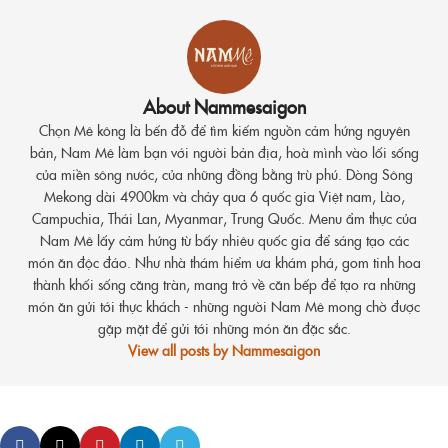
About Nammesaigon
Chọn Mê kông là bến đỗ để tìm kiếm nguồn cảm hứng nguyên
bản, Nam Mê làm bạn với người bản địa, hoà mình vào lối sống
của miền sông nước, của những đồng bằng trù phú. Dòng Sông
Mekong dài 4900km và chảy qua 6 quốc gia Việt nam, Lào,
Campuchia, Thái Lan, Myanmar, Trung Quốc. Menu ẩm thực của
Nam Mê lấy cảm hứng từ bấy nhiêu quốc gia để sáng tạo các
món ăn độc đáo. Như nhà thám hiểm ưa khám phá, gom tinh hoa
thành khối sống căng tràn, mang trở về căn bếp để tạo ra những
món ăn gửi tới thực khách - những người Nam Mê mong chờ được
gặp mặt để gửi tới những món ăn đặc sắc.
View all posts by Nammesaigon