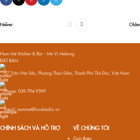
Newer
Older
Nam Mê Kitchen & Bar - Mê Vị Mekong.
ĐẶT BÀN
07 Trần Văn Sắc, Phường Thảo Điền, Thành Phố Thủ Đức, Việt Nam
Phone: 039 794 9399
Email: namme@foodstudio.vn
CHÍNH SÁCH VÀ HỖ TRỢ
VỀ CHÚNG TÔI
Giới thiệu