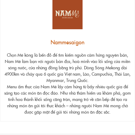
Nammesaigon
Chọn Mê kông là bến đỗ để tìm kiếm nguồn cảm hứng nguyên bản,
Nam Mê làm bạn với người bản địa, hoà mình vào lối sống của miền
sông nước, của những đồng bằng trù phú. Dòng Sông Mekong dài
4900km và chảy qua 6 quốc gia Việt nam, Lào, Campuchia, Thái Lan,
Myanmar, Trung Quốc.
Menu ẩm thực của Nam Mê lấy cảm hứng từ bấy nhiêu quốc gia để
sáng tạo các món ăn độc đáo. Như nhà thám hiểm ưa khám phá, gom
tinh hoa thành khối sống căng tràn, mang trở về căn bếp để tạo ra
những món ăn gửi tới thực khách – những người Nam Mê mong chờ
được gặp mặt để gửi tới những món ăn đặc sắc.