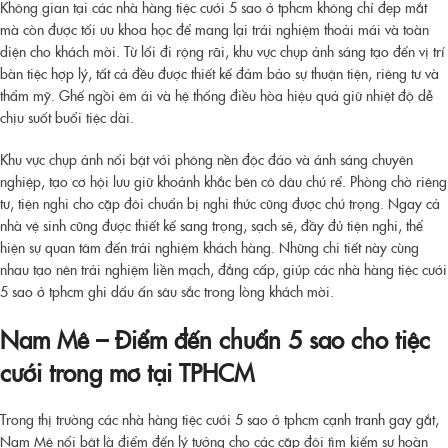
Không gian tại các nhà hàng tiệc cưới 5 sao ở tphcm không chỉ đẹp mắt
mà còn được tối ưu khoa học để mang lại trải nghiệm thoải mái và toàn
diện cho khách mời. Từ lối đi rộng rãi, khu vực chụp ảnh sáng tạo đến vị trí
bàn tiệc hợp lý, tất cả đều được thiết kế đảm bảo sự thuận tiện, riêng tư và
thẩm mỹ. Ghế ngồi êm ái và hệ thống điều hòa hiệu quả giữ nhiệt độ dễ
chịu suốt buổi tiệc dài.
Khu vực chụp ảnh nổi bật với phông nền độc đáo và ánh sáng chuyên
nghiệp, tạo cơ hội lưu giữ khoảnh khắc bên cô dâu chú rể. Phòng chờ riêng
tư, tiện nghi cho cặp đôi chuẩn bị nghi thức cũng được chú trọng. Ngay cả
nhà vệ sinh cũng được thiết kế sang trọng, sạch sẽ, đầy đủ tiện nghi, thể
hiện sự quan tâm đến trải nghiệm khách hàng. Những chi tiết này cùng
nhau tạo nên trải nghiệm liền mạch, đẳng cấp, giúp các nhà hàng tiệc cưới
5 sao ở tphcm ghi dấu ấn sâu sắc trong lòng khách mời.
Nam Mê – Điểm đến chuẩn 5 sao cho tiệc
cưới trong mơ tại TPHCM
Trong thị trường các nhà hàng tiệc cưới 5 sao ở tphcm cạnh tranh gay gắt,
Nam Mê nổi bật là điểm đến lý tưởng cho các cặp đôi tìm kiếm sự hoàn