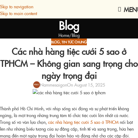
Skip to navigation
MEN
Skip to main content
Blog
Home
Blog
BLOG
,
TIN TỨC CHUNG
Các nhà hàng tiệc cưới 5 sao ở
TPHCM – Không gian sang trọng cho
ngày trọng đại
Nammesaigon
On August 15, 2025
Thành phố Hồ Chí Minh, với nhịp sống sôi động và sự phát triển không
ngừng, là một trong những trung tâm tổ chức tiệc cưới lớn nhất cả nước.
Trong số vô vàn lựa chọn,
các nhà hàng tiệc cưới 5 sao ở TPHCM
nổi bật
lên như những biểu tượng của sự đẳng cấp, tinh tế và sang trọng, hứa hẹn
mang đến một ngày trọng đại hoàn hảo và đáng nhớ cho các cặp đôi.