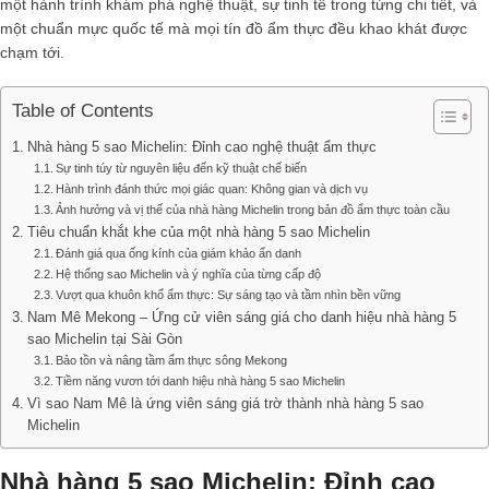
một hành trình khám phá nghệ thuật, sự tinh tế trong từng chi tiết, và
một chuẩn mực quốc tế mà mọi tín đồ ẩm thực đều khao khát được
chạm tới.
Table of Contents
Nhà hàng 5 sao Michelin: Đỉnh cao nghệ thuật ẩm thực
Sự tinh túy từ nguyên liệu đến kỹ thuật chế biến
Hành trình đánh thức mọi giác quan: Không gian và dịch vụ
Ảnh hưởng và vị thế của nhà hàng Michelin trong bản đồ ẩm thực toàn cầu
Tiêu chuẩn khắt khe của một nhà hàng 5 sao Michelin
Đánh giá qua ống kính của giám khảo ẩn danh
Hệ thống sao Michelin và ý nghĩa của từng cấp độ
Vượt qua khuôn khổ ẩm thực: Sự sáng tạo và tầm nhìn bền vững
Nam Mê Mekong – Ứng cử viên sáng giá cho danh hiệu nhà hàng 5
sao Michelin tại Sài Gòn
Bảo tồn và nâng tầm ẩm thực sông Mekong
Tiềm năng vươn tới danh hiệu nhà hàng 5 sao Michelin
Vì sao Nam Mê là ứng viên sáng giá trờ thành nhà hàng 5 sao
Michelin
Nhà hàng 5 sao Michelin: Đỉnh cao