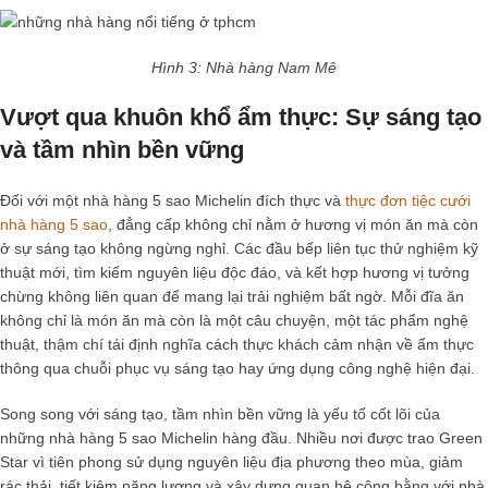
Hình 3: Nhà hàng Nam Mê
Vượt qua khuôn khổ ẩm thực: Sự sáng tạo
và tầm nhìn bền vững
Đối với một
nhà hàng 5 sao Michelin
đích thực và
thực đơn tiệc cưới
nhà hàng 5 sao
, đẳng cấp không chỉ nằm ở hương vị món ăn mà còn
ở sự sáng tạo không ngừng nghỉ. Các đầu bếp liên tục thử nghiệm kỹ
thuật mới, tìm kiếm nguyên liệu độc đáo, và kết hợp hương vị tưởng
chừng không liên quan để mang lại trải nghiệm bất ngờ. Mỗi đĩa ăn
không chỉ là món ăn mà còn là một câu chuyện, một tác phẩm nghệ
thuật, thậm chí tái định nghĩa cách thực khách cảm nhận về ẩm thực
thông qua chuỗi phục vụ sáng tạo hay ứng dụng công nghệ hiện đại.
Song song với sáng tạo, tầm nhìn bền vững là yếu tố cốt lõi của
những
nhà hàng 5 sao Michelin
hàng đầu. Nhiều nơi được trao Green
Star vì tiên phong sử dụng nguyên liệu địa phương theo mùa, giảm
rác thải, tiết kiệm năng lượng và xây dựng quan hệ công bằng với nhà