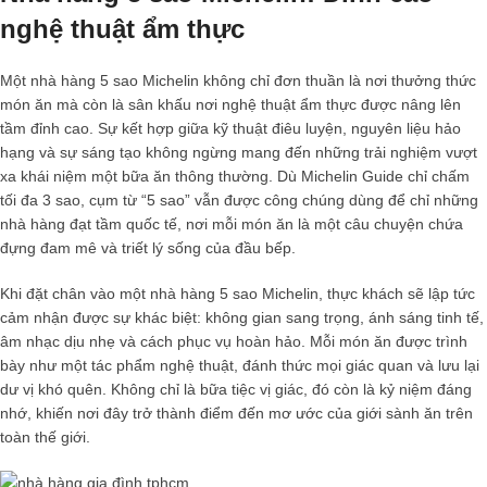
nghệ thuật ẩm thực
Một
nhà hàng 5 sao Michelin
không chỉ đơn thuần là nơi thưởng thức
món ăn mà còn là sân khấu nơi nghệ thuật ẩm thực được nâng lên
tầm đỉnh cao. Sự kết hợp giữa kỹ thuật điêu luyện, nguyên liệu hảo
hạng và sự sáng tạo không ngừng mang đến những trải nghiệm vượt
xa khái niệm một bữa ăn thông thường. Dù Michelin Guide chỉ chấm
tối đa 3 sao, cụm từ “5 sao” vẫn được công chúng dùng để chỉ những
nhà hàng đạt tầm quốc tế, nơi mỗi món ăn là một câu chuyện chứa
đựng đam mê và triết lý sống của đầu bếp.
Khi đặt chân vào một
nhà hàng 5 sao Michelin
, thực khách sẽ lập tức
cảm nhận được sự khác biệt: không gian sang trọng, ánh sáng tinh tế,
âm nhạc dịu nhẹ và cách phục vụ hoàn hảo. Mỗi món ăn được trình
bày như một tác phẩm nghệ thuật, đánh thức mọi giác quan và lưu lại
dư vị khó quên. Không chỉ là bữa tiệc vị giác, đó còn là kỷ niệm đáng
nhớ, khiến nơi đây trở thành điểm đến mơ ước của giới sành ăn trên
toàn thế giới.