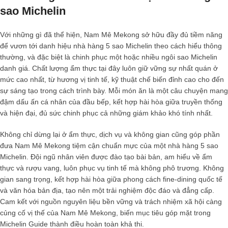
sao Michelin
Với những gì đã thể hiện, Nam Mê Mekong sở hữu đầy đủ tiềm năng
để vươn tới danh hiệu
nhà hàng 5 sao Michelin
theo cách hiểu thông
thường, và đặc biệt là chinh phục một hoặc nhiều ngôi sao Michelin
danh giá. Chất lượng ẩm thực tại đây luôn giữ vững sự nhất quán ở
mức cao nhất, từ hương vị tinh tế, kỹ thuật chế biến đỉnh cao cho đến
sự sáng tạo trong cách trình bày. Mỗi món ăn là một câu chuyện mang
đậm dấu ấn cá nhân của đầu bếp, kết hợp hài hòa giữa truyền thống
và hiện đại, đủ sức chinh phục cả những giám khảo khó tính nhất.
Không chỉ dừng lại ở ẩm thực, dịch vụ và không gian cũng góp phần
đưa Nam Mê Mekong tiệm cận chuẩn mực của một
nhà hàng 5 sao
Michelin
. Đội ngũ nhân viên được đào tạo bài bản, am hiểu về ẩm
thực và rượu vang, luôn phục vụ tinh tế mà không phô trương. Không
gian sang trọng, kết hợp hài hòa giữa phong cách fine-dining quốc tế
và văn hóa bản địa, tạo nên một trải nghiệm độc đáo và đẳng cấp.
Cam kết với nguồn nguyên liệu bền vững và trách nhiệm xã hội càng
củng cố vị thế của Nam Mê Mekong, biến mục tiêu góp mặt trong
Michelin Guide thành điều hoàn toàn khả thi.