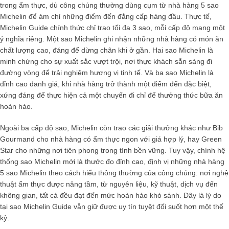
trong ẩm thực, dù công chúng thường dùng cụm từ
nhà hàng 5 sao
Michelin
để ám chỉ những điểm đến đẳng cấp hàng đầu. Thực tế,
Michelin Guide chính thức chỉ trao tối đa 3 sao, mỗi cấp độ mang một
ý nghĩa riêng. Một sao Michelin ghi nhận những nhà hàng có món ăn
chất lượng cao, đáng để dừng chân khi ở gần. Hai sao Michelin là
minh chứng cho sự xuất sắc vượt trội, nơi thực khách sẵn sàng đi
đường vòng để trải nghiệm hương vị tinh tế. Và ba sao Michelin là
đỉnh cao danh giá, khi nhà hàng trở thành một điểm đến đặc biệt,
xứng đáng để thực hiện cả một chuyến đi chỉ để thưởng thức bữa ăn
hoàn hảo.
Ngoài ba cấp độ sao, Michelin còn trao các giải thưởng khác như Bib
Gourmand cho nhà hàng có ẩm thực ngon với giá hợp lý, hay Green
Star cho những nơi tiên phong trong tính bền vững. Tuy vậy, chính hệ
thống sao Michelin mới là thước đo đỉnh cao, định vị những
nhà hàng
5 sao Michelin
theo cách hiểu thông thường của công chúng: nơi nghệ
thuật ẩm thực được nâng tầm, từ nguyên liệu, kỹ thuật, dịch vụ đến
không gian, tất cả đều đạt đến mức hoàn hảo khó sánh. Đây là lý do
tại sao Michelin Guide vẫn giữ được uy tín tuyệt đối suốt hơn một thế
kỷ.