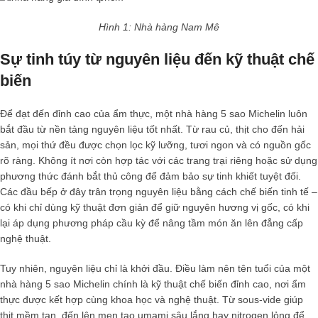
Hình 1: Nhà hàng Nam Mê
Sự tinh túy từ nguyên liệu đến kỹ thuật chế
biến
Để đạt đến đỉnh cao của ẩm thực, một
nhà hàng 5 sao Michelin
luôn
bắt đầu từ nền tảng nguyên liệu tốt nhất. Từ rau củ, thịt cho đến hải
sản, mọi thứ đều được chọn lọc kỹ lưỡng, tươi ngon và có nguồn gốc
rõ ràng. Không ít nơi còn hợp tác với các trang trại riêng hoặc sử dụng
phương thức đánh bắt thủ công để đảm bảo sự tinh khiết tuyệt đối.
Các đầu bếp ở đây trân trọng nguyên liệu bằng cách chế biến tinh tế –
có khi chỉ dùng kỹ thuật đơn giản để giữ nguyên hương vị gốc, có khi
lại áp dụng phương pháp cầu kỳ để nâng tầm món ăn lên đẳng cấp
nghệ thuật.
Tuy nhiên, nguyên liệu chỉ là khởi đầu. Điều làm nên tên tuổi của một
nhà hàng 5 sao Michelin
chính là kỹ thuật chế biến đỉnh cao, nơi ẩm
thực được kết hợp cùng khoa học và nghệ thuật. Từ sous-vide giúp
thịt mềm tan, đến lên men tạo umami sâu lắng hay nitrogen lỏng để