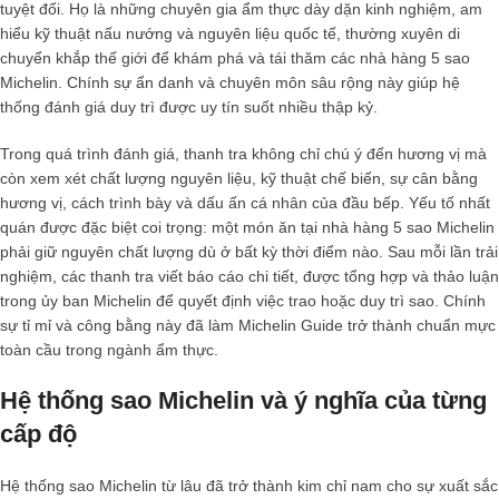
tuyệt đối. Họ là những chuyên gia ẩm thực dày dặn kinh nghiệm, am
hiểu kỹ thuật nấu nướng và nguyên liệu quốc tế, thường xuyên di
chuyển khắp thế giới để khám phá và tái thăm các
nhà hàng 5 sao
Michelin
. Chính sự ẩn danh và chuyên môn sâu rộng này giúp hệ
thống đánh giá duy trì được uy tín suốt nhiều thập kỷ.
Trong quá trình đánh giá, thanh tra không chỉ chú ý đến hương vị mà
còn xem xét chất lượng nguyên liệu, kỹ thuật chế biến, sự cân bằng
hương vị, cách trình bày và dấu ấn cá nhân của đầu bếp. Yếu tố nhất
quán được đặc biệt coi trọng: một món ăn tại
nhà hàng 5 sao Michelin
phải giữ nguyên chất lượng dù ở bất kỳ thời điểm nào. Sau mỗi lần trải
nghiệm, các thanh tra viết báo cáo chi tiết, được tổng hợp và thảo luận
trong ủy ban Michelin để quyết định việc trao hoặc duy trì sao. Chính
sự tỉ mỉ và công bằng này đã làm Michelin Guide trở thành chuẩn mực
toàn cầu trong ngành ẩm thực.
Hệ thống sao Michelin và ý nghĩa của từng
cấp độ
Hệ thống sao Michelin từ lâu đã trở thành kim chỉ nam cho sự xuất sắc