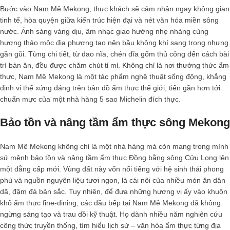
Bước vào Nam Mê Mekong, thực khách sẽ cảm nhận ngay không gian
tinh tế, hòa quyện giữa kiến trúc hiện đại và nét văn hóa miền sông
nước. Ánh sáng vàng dịu, âm nhạc giao hưởng nhẹ nhàng cùng
hương thảo mộc địa phương tạo nên bầu không khí sang trọng nhưng
gần gũi. Từng chi tiết, từ dao nĩa, chén đĩa gốm thủ công đến cách bài
trí bàn ăn, đều được chăm chút tỉ mỉ. Không chỉ là nơi thưởng thức ẩm
thực, Nam Mê Mekong là một tác phẩm nghệ thuật sống động, khẳng
định vị thế xứng đáng trên bản đồ ẩm thực thế giới, tiến gần hơn tới
chuẩn mực của một
nhà hàng 5 sao Michelin
đích thực.
Bảo tồn và nâng tầm ẩm thực sông Mekong
Nam Mê Mekong không chỉ là một nhà hàng mà còn mang trong mình
sứ mệnh bảo tồn và nâng tầm ẩm thực Đồng bằng sông Cửu Long lên
một đẳng cấp mới. Vùng đất này vốn nổi tiếng với hệ sinh thái phong
phú và nguồn nguyên liệu tươi ngon, là cái nôi của nhiều món ăn dân
dã, đậm đà bản sắc. Tuy nhiên, để đưa những hương vị ấy vào khuôn
khổ ẩm thực fine-dining, các đầu bếp tại Nam Mê Mekong đã không
ngừng sáng tạo và trau dồi kỹ thuật. Họ dành nhiều năm nghiên cứu
công thức truyền thống, tìm hiểu lịch sử – văn hóa ẩm thực từng địa