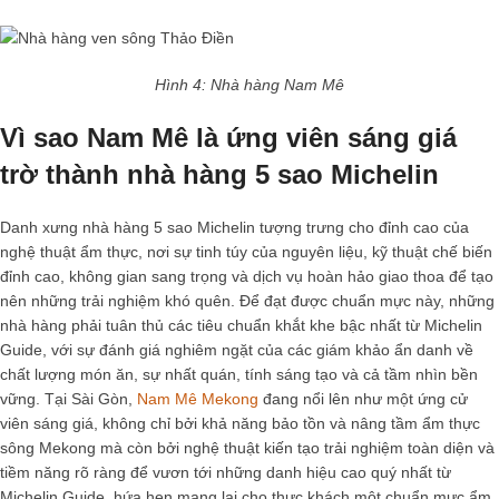
Hình 4: Nhà hàng Nam Mê
Vì sao Nam Mê là ứng viên sáng giá
trờ thành nhà hàng 5 sao Michelin
Danh xưng
nhà hàng 5 sao Michelin
tượng trưng cho đỉnh cao của
nghệ thuật ẩm thực, nơi sự tinh túy của nguyên liệu, kỹ thuật chế biến
đỉnh cao, không gian sang trọng và dịch vụ hoàn hảo giao thoa để tạo
nên những trải nghiệm khó quên. Để đạt được chuẩn mực này, những
nhà hàng phải tuân thủ các tiêu chuẩn khắt khe bậc nhất từ Michelin
Guide, với sự đánh giá nghiêm ngặt của các giám khảo ẩn danh về
chất lượng món ăn, sự nhất quán, tính sáng tạo và cả tầm nhìn bền
vững. Tại Sài Gòn,
Nam Mê Mekong
đang nổi lên như một ứng cử
viên sáng giá, không chỉ bởi khả năng bảo tồn và nâng tầm ẩm thực
sông Mekong mà còn bởi nghệ thuật kiến tạo trải nghiệm toàn diện và
tiềm năng rõ ràng để vươn tới những danh hiệu cao quý nhất từ
Michelin Guide, hứa hẹn mang lại cho thực khách một chuẩn mực ẩm