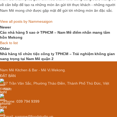
về căn bếp để tạo ra những món ăn gửi tới thực khách - những người
Nam Mê mong chờ được gặp mặt để gửi tới những món ăn đặc sắc.
View all posts by Nammesaigon
Newer
Các nhà hàng 5 sao ở TPHCM – Nam Mê điểm nhấn mang tâm
hồn Mekong
Back to list
Older
Nhà hàng tổ chức tiệc công ty TPHCM – Trải nghiệm không gian
sang trọng tại Nam Mê quận 2
Nam Mê Kitchen & Bar - Mê Vị Mekong.
ĐẶT BÀN
07 Trần Văn Sắc, Phường Thảo Điền, Thành Phố Thủ Đức, Việt
Nam
Phone: 039 794 9399
Email: namme@foodstudio.vn