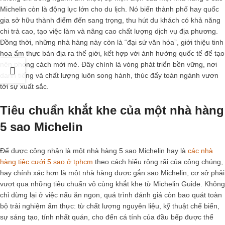
Michelin
còn là động lực lớn cho du lịch. Nó biến thành phố hay quốc
gia sở hữu thành điểm đến sang trọng, thu hút du khách có khả năng
chi trả cao, tạo việc làm và nâng cao chất lượng dịch vụ địa phương.
Đồng thời, những nhà hàng này còn là “đại sứ văn hóa”, giới thiệu tinh
hoa ẩm thực bản địa ra thế giới, kết hợp với ảnh hưởng quốc tế để tạo
nên phong cách mới mẻ. Đây chính là vòng phát triển bền vững, nơi
danh tiếng và chất lượng luôn song hành, thúc đẩy toàn ngành vươn
tới sự xuất sắc.
Tiêu chuẩn khắt khe của một nhà hàng
5 sao Michelin
Để được công nhận là một
nhà hàng 5 sao Michelin hay là
các nhà
hàng tiệc cưới 5 sao ở tphcm
theo cách hiểu rộng rãi của công chúng,
hay chính xác hơn là một nhà hàng được gắn sao Michelin, cơ sở phải
vượt qua những tiêu chuẩn vô cùng khắt khe từ Michelin Guide. Không
chỉ dừng lại ở việc nấu ăn ngon, quá trình đánh giá còn bao quát toàn
bộ trải nghiệm ẩm thực: từ chất lượng nguyên liệu, kỹ thuật chế biến,
sự sáng tạo, tính nhất quán, cho đến cá tính của đầu bếp được thể