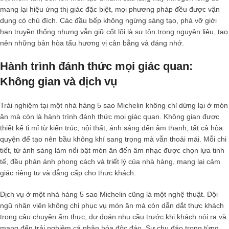
mang lại hiệu ứng thị giác đặc biệt, mọi phương pháp đều được vận
dụng có chủ đích. Các đầu bếp không ngừng sáng tạo, phá vỡ giới
hạn truyền thống nhưng vẫn giữ cốt lõi là sự tôn trọng nguyên liệu, tạo
nên những bản hòa tấu hương vị cân bằng và đáng nhớ.
Hành trình đánh thức mọi giác quan:
Không gian và dịch vụ
Trải nghiệm tại một
nhà hàng 5 sao Michelin
không chỉ dừng lại ở món
ăn mà còn là hành trình đánh thức mọi giác quan. Không gian được
thiết kế tỉ mỉ từ kiến trúc, nội thất, ánh sáng đến âm thanh, tất cả hòa
quyện để tạo nên bầu không khí sang trọng mà vẫn thoải mái. Mỗi chi
tiết, từ ánh sáng làm nổi bật món ăn đến âm nhạc được chọn lựa tinh
tế, đều phản ánh phong cách và triết lý của nhà hàng, mang lại cảm
giác riêng tư và đẳng cấp cho thực khách.
Dịch vụ ở một
nhà hàng 5 sao Michelin
cũng là một nghệ thuật. Đội
ngũ nhân viên không chỉ phục vụ món ăn mà còn dẫn dắt thực khách
trong câu chuyện ẩm thực, dự đoán nhu cầu trước khi khách nói ra và
mang đến trải nghiệm cá nhân hóa độc đáo. Sự chu đáo trong từng