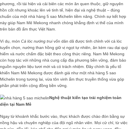
phương, rồi tái hiện và cải biên các món ăn quen thuộc, giữ nguyên
hồn cốt nhưng khoác lên vẻ tinh tế, hiện đại và nghệ thuật – đúng
chuẩn của một
nhà hàng 5 sao Michelin
tiềm năng. Chính sự kết hợp
này giúp Nam Mê Mekong nhanh chóng khẳng định vị thế của mình
trên bản đồ ẩm thực Việt Nam.
Ví dụ, món
Cá lóc nướng trui
vốn dân dã được tinh chỉnh với cá lóc
tuyển chọn, nướng than hồng giữ vị ngọt tự nhiên, ăn kèm rau dại quý
hiếm và nước chấm đặc biệt theo công thức riêng. Nam Mê Mekong
còn hợp tác với những nhà cung cấp địa phương bền vững, đảm bảo
nguồn nguyên liệu tươi mới và có trách nhiệm. Đây chính là yếu tố
khiến Nam Mê Mekong được đánh giá như một
nhà hàng 5 sao
Michelin
trong tương lai, vừa tôn vinh ẩm thực truyền thống vừa góp
phần phát triển cộng đồng bền vững.
Nghệ thuật kiến tạo trải nghiệm toàn
diện tại Nam Mê
Ngay từ khoảnh khắc bước vào, thực khách được chào đón bằng sự
nồng hậu và chuyên nghiệp của đội ngũ nhân viên. Mọi cử chỉ, từ việc
mở cửa, dẫn lối, kéo ghế cho đến gợi ý món ăn và rượu vang, đều