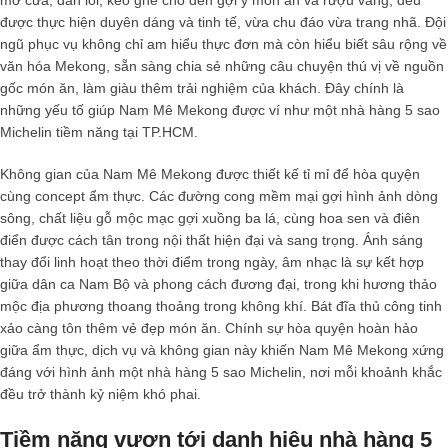
được thực hiện duyên dáng và tinh tế, vừa chu đáo vừa trang nhã. Đội
ngũ phục vụ không chỉ am hiểu thực đơn mà còn hiểu biết sâu rộng về
văn hóa Mekong, sẵn sàng chia sẻ những câu chuyện thú vị về nguồn
gốc món ăn, làm giàu thêm trải nghiệm của khách. Đây chính là
những yếu tố giúp Nam Mê Mekong được ví như một
nhà hàng 5 sao
Michelin
tiềm năng tại TP.HCM.
Không gian của Nam Mê Mekong được thiết kế tỉ mỉ để hòa quyện
cùng concept ẩm thực. Các đường cong mềm mại gợi hình ảnh dòng
sông, chất liệu gỗ mộc mạc gợi xuồng ba lá, cùng hoa sen và điên
điển được cách tân trong nội thất hiện đại và sang trọng. Ánh sáng
thay đổi linh hoạt theo thời điểm trong ngày, âm nhạc là sự kết hợp
giữa dân ca Nam Bộ và phong cách đương đại, trong khi hương thảo
mộc địa phương thoang thoảng trong không khí. Bát đĩa thủ công tinh
xảo càng tôn thêm vẻ đẹp món ăn. Chính sự hòa quyện hoàn hảo
giữa ẩm thực, dịch vụ và không gian này khiến Nam Mê Mekong xứng
đáng với hình ảnh một
nhà hàng 5 sao Michelin
, nơi mỗi khoảnh khắc
đều trở thành kỷ niệm khó phai.
Tiềm năng vươn tới danh hiệu nhà hàng 5