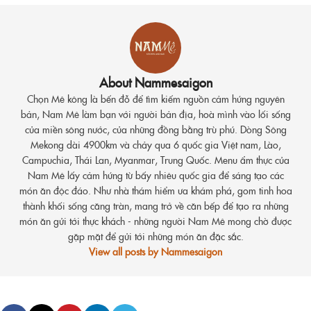
About Nammesaigon
Chọn Mê kông là bến đỗ để tìm kiếm nguồn cảm hứng nguyên
bản, Nam Mê làm bạn với người bản địa, hoà mình vào lối sống
của miền sông nước, của những đồng bằng trù phú. Dòng Sông
Mekong dài 4900km và chảy qua 6 quốc gia Việt nam, Lào,
Campuchia, Thái Lan, Myanmar, Trung Quốc. Menu ẩm thực của
Nam Mê lấy cảm hứng từ bấy nhiêu quốc gia để sáng tạo các
món ăn độc đáo. Như nhà thám hiểm ưa khám phá, gom tinh hoa
thành khối sống căng tràn, mang trở về căn bếp để tạo ra những
món ăn gửi tới thực khách - những người Nam Mê mong chờ được
gặp mặt để gửi tới những món ăn đặc sắc.
View all posts by Nammesaigon