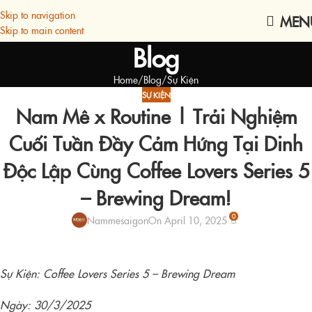
Skip to navigation
MEN
Skip to main content
Blog
Home
Blog
Sự Kiện
SỰ KIỆN
Nam Mê x Routine | Trải Nghiệm
Cuối Tuần Đầy Cảm Hứng Tại Dinh
Độc Lập Cùng Coffee Lovers Series 5
– Brewing Dream!
0
Nammesaigon
On April 10, 2025
Sự Kiện: Coffee Lovers Series 5 – Brewing Dream
Ngày: 30/3/2025