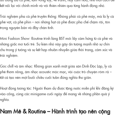
kết nối lại với chính mình và với thiên nhiên qua từng hành động nhỏ.
Trải nghiệm pha cà phê truyền thống: Không phải cà phê máy, mà là ly cà
phê vợt, cà phê phin – nơi những hạt cà phê được pha chế chậm rãi, tôn
trọng nguyên bản và đầy chân tình.
Mini Fashion Show: Routine trình làng BST mới lấy cảm hứng từ cà phê và
những giấc mơ tuổi trẻ. Sự kiện nhỏ này gây ấn tượng mạnh nhờ sự chỉn
chu trong ý tưởng và sự kết hợp nhuần nhuyễn giữa thời trang, cảm xúc và
trải nghiệm.
Góc chill và âm nhạc: Không gian xanh mát giữa sân Dinh Độc Lập, ly cà
phê thơm nồng, âm nhạc acoustic mộc mạc, vài cuộc trò chuyện rôm rả –
tất cả tạo nên một buổi chiều cuối tuần đúng nghĩa thư giãn.
Hoạt động tương tác: Người tham dự được tặng nước miễn phí khi đăng ký
vào cổng, cùng các minigame cuối ngày để mang về những phần quà ý
nghĩa.
Nam Mê & Routine – Hành trình tạo nên cộng