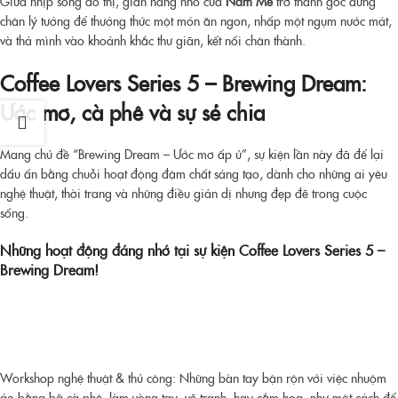
Giữa nhịp sống đô thị, gian hàng nhỏ của
Nam Mê
trở thành góc dừng
chân lý tưởng để thưởng thức một món ăn ngon, nhấp một ngụm nước mát,
và thả mình vào khoảnh khắc thư giãn, kết nối chân thành.
Coffee Lovers Series 5 – Brewing Dream:
Ước mơ, cà phê và sự sẻ chia
Mang chủ đề “Brewing Dream – Ước mơ ấp ủ”, sự kiện lần này đã để lại
dấu ấn bằng chuỗi hoạt động đậm chất sáng tạo, dành cho những ai yêu
nghệ thuật, thời trang và những điều giản dị nhưng đẹp đẽ trong cuộc
sống.
Những hoạt động đáng nhớ tại sự kiện
Coffee Lovers Series 5 –
Brewing Dream!
Workshop nghệ thuật & thủ công: Những bàn tay bận rộn với việc nhuộm
áo bằng bã cà phê, làm vòng tay, vẽ tranh, hay cắm hoa, như một cách để