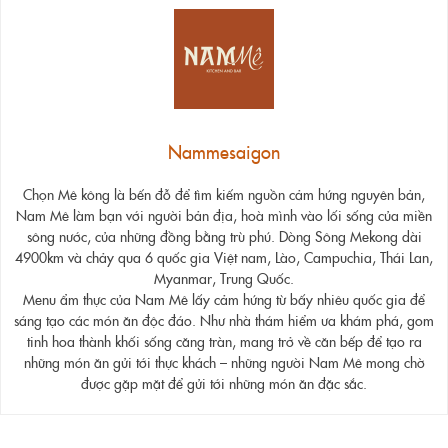
Nammesaigon
Chọn Mê kông là bến đỗ để tìm kiếm nguồn cảm hứng nguyên bản,
Nam Mê làm bạn với người bản địa, hoà mình vào lối sống của miền
sông nước, của những đồng bằng trù phú. Dòng Sông Mekong dài
4900km và chảy qua 6 quốc gia Việt nam, Lào, Campuchia, Thái Lan,
Myanmar, Trung Quốc.
Menu ẩm thực của Nam Mê lấy cảm hứng từ bấy nhiêu quốc gia để
sáng tạo các món ăn độc đáo. Như nhà thám hiểm ưa khám phá, gom
tinh hoa thành khối sống căng tràn, mang trở về căn bếp để tạo ra
những món ăn gửi tới thực khách – những người Nam Mê mong chờ
được gặp mặt để gửi tới những món ăn đặc sắc.