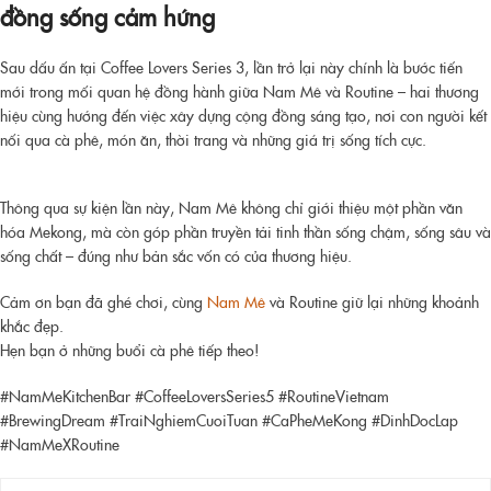
đồng sống cảm hứng
Sau dấu ấn tại Coffee Lovers Series 3, lần trở lại này chính là bước tiến
mới trong mối quan hệ đồng hành giữa Nam Mê và Routine – hai thương
hiệu cùng hướng đến việc xây dựng cộng đồng sáng tạo, nơi con người kết
nối qua cà phê, món ăn, thời trang và những giá trị sống tích cực.
Thông qua sự kiện lần này, Nam Mê không chỉ giới thiệu một phần văn
hóa Mekong, mà còn góp phần truyền tải tinh thần sống chậm, sống sâu và
sống chất – đúng như bản sắc vốn có của thương hiệu.
Cảm ơn bạn đã ghé chơi, cùng
Nam Mê
và Routine giữ lại những khoảnh
khắc đẹp.
Hẹn bạn ở những buổi cà phê tiếp theo!
#NamMeKitchenBar #CoffeeLoversSeries5 #RoutineVietnam
#BrewingDream #TraiNghiemCuoiTuan #CaPheMeKong #DinhDocLap
#NamMeXRoutine