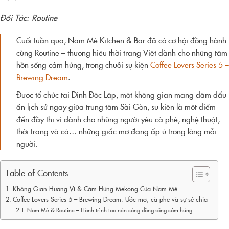
Đối Tác: Routine
Cuối tuần qua, Nam Mê Kitchen & Bar đã có cơ hội đồng hành
cùng Routine – thương hiệu thời trang Việt dành cho những tâm
hồn sống cảm hứng, trong chuỗi sự kiện
Coffee Lovers Series 5 –
Brewing Dream
.
Được tổ chức tại Dinh Độc Lập, một không gian mang đậm dấu
ấn lịch sử ngay giữa trung tâm Sài Gòn, sự kiện là một điểm
đến đầy thi vị dành cho những người yêu cà phê, nghệ thuật,
thời trang và cả… những giấc mơ đang ấp ủ trong lòng mỗi
người.
Table of Contents
Không Gian Hương Vị & Cảm Hứng Mekong Của Nam Mê
Coffee Lovers Series 5 – Brewing Dream: Ước mơ, cà phê và sự sẻ chia
Nam Mê & Routine – Hành trình tạo nên cộng đồng sống cảm hứng