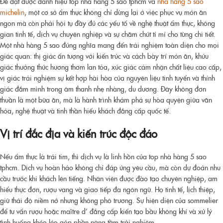
Để đạt được danh hiệu
top nhà hàng 5 sao tphcm và
nhà hàng 5 sao
michelin
, một cơ sở ẩm thực không chỉ dừng lại ở việc phục vụ món ăn
ngon mà còn phải hội tụ đầy đủ các yếu tố về nghệ thuật ẩm thực, không
gian tinh tế, dịch vụ chuyên nghiệp và sự chăm chút tỉ mỉ cho từng chi tiết.
Một nhà hàng 5 sao đúng nghĩa mang đến trải nghiệm toàn diện cho mọi
giác quan: thị giác ấn tượng với kiến trúc và cách bày trí món ăn, khứu
giác thưởng thức hương thơm lan tỏa, xúc giác cảm nhận chất liệu cao cấp,
vị giác trải nghiệm sự kết hợp hài hòa của nguyên liệu tinh tuyển và thính
giác đắm mình trong âm thanh nhẹ nhàng, du dương. Đây không đơn
thuần là một bữa ăn, mà là hành trình khám phá sự hòa quyện giữa văn
hóa, nghệ thuật và tinh thần hiếu khách đẳng cấp quốc tế.
Vị trí đắc địa và kiến trúc độc đáo
Nếu ẩm thực là trái tim, thì dịch vụ là linh hồn của
top nhà hàng 5 sao
tphcm
. Dịch vụ hoàn hảo không chỉ đáp ứng yêu cầu, mà còn dự đoán nhu
cầu trước khi khách lên tiếng. Nhân viên được đào tạo chuyên nghiệp, am
hiểu thực đơn, rượu vang và giao tiếp đa ngôn ngữ. Họ tinh tế, lịch thiệp,
giữ thái độ niềm nở nhưng không phô trương. Sự hiện diện của sommelier
để tư vấn rượu hoặc maître d’ đẳng cấp kiến tạo bầu không khí và xử lý
tình huống khéo léo góp phần nâng tầm trải nghiệm.