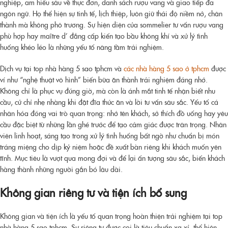
nghiệp, am hiểu sâu về thực đơn, danh sách rượu vang và giao tiếp đa
ngôn ngữ. Họ thể hiện sự tinh tế, lịch thiệp, luôn giữ thái độ niềm nở, chân
thành mà không phô trương. Sự hiện diện của sommelier tư vấn rượu vang
phù hợp hay maître d’ đẳng cấp kiến tạo bầu không khí và xử lý tình
huống khéo léo là những yếu tố nâng tầm trải nghiệm.
Dịch vụ tại
top nhà hàng 5 sao tphcm và
các nhà hàng 5 sao ở tphcm
được
ví như “nghệ thuật vô hình” biến bữa ăn thành trải nghiệm đáng nhớ.
Không chỉ là phục vụ đúng giờ, mà còn là ánh mắt tinh tế nhận biết nhu
cầu, cử chỉ nhẹ nhàng khi đặt đĩa thức ăn và lời tư vấn sâu sắc. Yếu tố cá
nhân hóa đóng vai trò quan trọng: nhớ tên khách, sở thích đồ uống hay yêu
cầu đặc biệt từ những lần ghé trước để tạo cảm giác được trân trọng. Nhân
viên linh hoạt, sáng tạo trong xử lý tình huống bất ngờ như chuẩn bị món
tráng miệng cho dịp kỷ niệm hoặc đề xuất bàn riêng khi khách muốn yên
tĩnh. Mục tiêu là vượt qua mong đợi và để lại ấn tượng sâu sắc, biến khách
hàng thành những người gắn bó lâu dài.
Không gian riêng tư và tiện ích bổ sung
Không gian và tiện ích là yếu tố quan trọng hoàn thiện trải nghiệm tại
top
nhà hàng 5 sao tphcm
. Sự riêng tư được coi là tiêu chuẩn xa xỉ, thể hiện