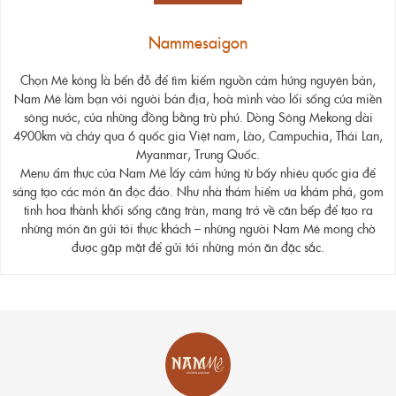
Nammesaigon
Chọn Mê kông là bến đỗ để tìm kiếm nguồn cảm hứng nguyên bản,
Nam Mê làm bạn với người bản địa, hoà mình vào lối sống của miền
sông nước, của những đồng bằng trù phú. Dòng Sông Mekong dài
4900km và chảy qua 6 quốc gia Việt nam, Lào, Campuchia, Thái Lan,
Myanmar, Trung Quốc.
Menu ẩm thực của Nam Mê lấy cảm hứng từ bấy nhiêu quốc gia để
sáng tạo các món ăn độc đáo. Như nhà thám hiểm ưa khám phá, gom
tinh hoa thành khối sống căng tràn, mang trở về căn bếp để tạo ra
những món ăn gửi tới thực khách – những người Nam Mê mong chờ
được gặp mặt để gửi tới những món ăn đặc sắc.