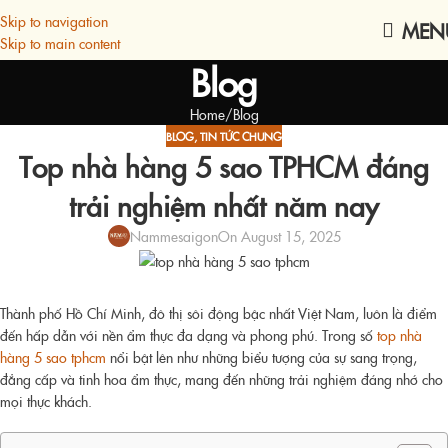
Skip to navigation
MEN
Skip to main content
Blog
Home
Blog
BLOG
,
TIN TỨC CHUNG
Top nhà hàng 5 sao TPHCM đáng
trải nghiệm nhất năm nay
Nammesaigon
On August 15, 2025
Thành phố Hồ Chí Minh, đô thị sôi động bậc nhất Việt Nam, luôn là điểm
đến hấp dẫn với nền ẩm thực đa dạng và phong phú. Trong số
top nhà
hàng 5 sao tphcm
nổi bật lên như những biểu tượng của sự sang trọng,
đẳng cấp và tinh hoa ẩm thực, mang đến những trải nghiệm đáng nhớ cho
mọi thực khách.