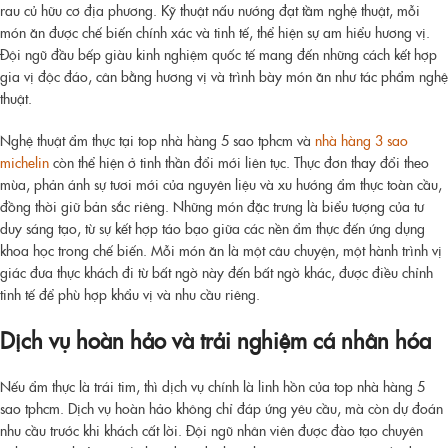
rau củ hữu cơ địa phương. Kỹ thuật nấu nướng đạt tầm nghệ thuật, mỗi
món ăn được chế biến chính xác và tinh tế, thể hiện sự am hiểu hương vị.
Đội ngũ đầu bếp giàu kinh nghiệm quốc tế mang đến những cách kết hợp
gia vị độc đáo, cân bằng hương vị và trình bày món ăn như tác phẩm nghệ
thuật.
Nghệ thuật ẩm thực tại
top nhà hàng 5 sao tphcm và
nhà hàng 3 sao
michelin
còn thể hiện ở tinh thần đổi mới liên tục. Thực đơn thay đổi theo
mùa, phản ánh sự tươi mới của nguyên liệu và xu hướng ẩm thực toàn cầu,
đồng thời giữ bản sắc riêng. Những món đặc trưng là biểu tượng của tư
duy sáng tạo, từ sự kết hợp táo bạo giữa các nền ẩm thực đến ứng dụng
khoa học trong chế biến. Mỗi món ăn là một câu chuyện, một hành trình vị
giác đưa thực khách đi từ bất ngờ này đến bất ngờ khác, được điều chỉnh
tinh tế để phù hợp khẩu vị và nhu cầu riêng.
Dịch vụ hoàn hảo và trải nghiệm cá nhân hóa
Nếu ẩm thực là trái tim, thì dịch vụ chính là linh hồn của
top nhà hàng 5
sao tphcm
. Dịch vụ hoàn hảo không chỉ đáp ứng yêu cầu, mà còn dự đoán
nhu cầu trước khi khách cất lời. Đội ngũ nhân viên được đào tạo chuyên