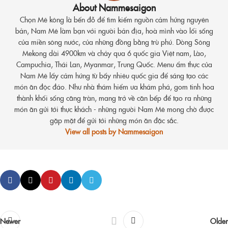
About Nammesaigon
Chọn Mê kông là bến đỗ để tìm kiếm nguồn cảm hứng nguyên
bản, Nam Mê làm bạn với người bản địa, hoà mình vào lối sống
của miền sông nước, của những đồng bằng trù phú. Dòng Sông
Mekong dài 4900km và chảy qua 6 quốc gia Việt nam, Lào,
Campuchia, Thái Lan, Myanmar, Trung Quốc. Menu ẩm thực của
Nam Mê lấy cảm hứng từ bấy nhiêu quốc gia để sáng tạo các
món ăn độc đáo. Như nhà thám hiểm ưa khám phá, gom tinh hoa
thành khối sống căng tràn, mang trở về căn bếp để tạo ra những
món ăn gửi tới thực khách - những người Nam Mê mong chờ được
gặp mặt để gửi tới những món ăn đặc sắc.
View all posts by Nammesaigon
Newer
Older