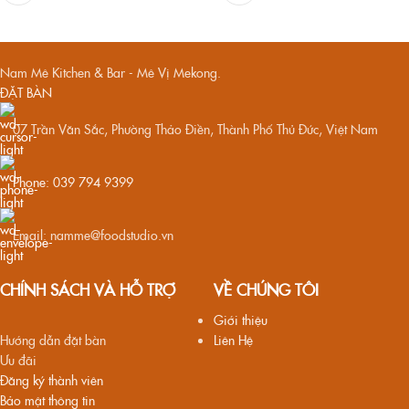
Nam Mê Kitchen & Bar - Mê Vị Mekong.
ĐẶT BÀN
07 Trần Văn Sắc, Phường Thảo Điền, Thành Phố Thủ Đức, Việt Nam
Phone: 039 794 9399
Email: namme@foodstudio.vn
CHÍNH SÁCH VÀ HỖ TRỢ
VỀ CHÚNG TÔI
Giới thiệu
Hướng dẫn đặt bàn
Liên Hệ
Ưu đãi
Đăng ký thành viên
Bảo mật thông tin