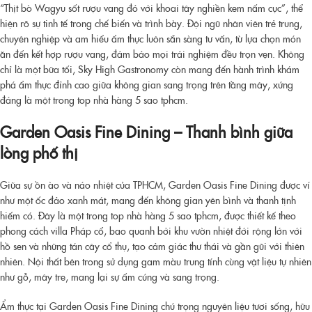
“Thịt bò Wagyu sốt rượu vang đỏ với khoai tây nghiền kem nấm cục”, thể
hiện rõ sự tinh tế trong chế biến và trình bày. Đội ngũ nhân viên trẻ trung,
chuyên nghiệp và am hiểu ẩm thực luôn sẵn sàng tư vấn, từ lựa chọn món
ăn đến kết hợp rượu vang, đảm bảo mọi trải nghiệm đều trọn vẹn. Không
chỉ là một bữa tối, Sky High Gastronomy còn mang đến hành trình khám
phá ẩm thực đỉnh cao giữa không gian sang trọng trên tầng mây, xứng
đáng là một trong
top nhà hàng 5 sao tphcm
.
Garden Oasis Fine Dining – Thanh bình giữa
lòng phố thị
Giữa sự ồn ào và náo nhiệt của TPHCM, Garden Oasis Fine Dining được ví
như một ốc đảo xanh mát, mang đến không gian yên bình và thanh tịnh
hiếm có. Đây là một trong
top nhà hàng 5 sao tphcm
, được thiết kế theo
phong cách villa Pháp cổ, bao quanh bởi khu vườn nhiệt đới rộng lớn với
hồ sen và những tán cây cổ thụ, tạo cảm giác thư thái và gần gũi với thiên
nhiên. Nội thất bên trong sử dụng gam màu trung tính cùng vật liệu tự nhiên
như gỗ, mây tre, mang lại sự ấm cúng và sang trọng.
Ẩm thực tại Garden Oasis Fine Dining chú trọng nguyên liệu tươi sống, hữu