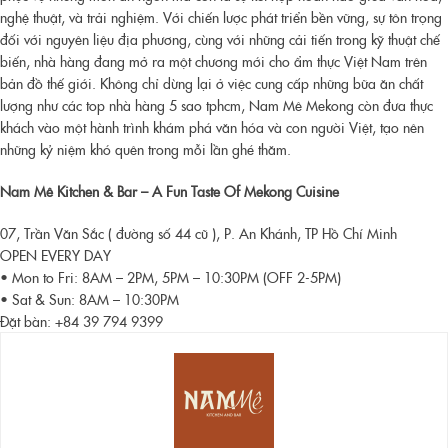
nghệ thuật, và trải nghiệm. Với chiến lược phát triển bền vững, sự tôn trọng
đối với nguyên liệu địa phương, cùng với những cải tiến trong kỹ thuật chế
biến, nhà hàng đang mở ra một chương mới cho ẩm thực Việt Nam trên
bản đồ thế giới. Không chỉ dừng lại ở việc cung cấp những bữa ăn chất
lượng như các
top nhà hàng 5 sao tphcm
, Nam Mê Mekong còn đưa thực
khách vào một hành trình khám phá văn hóa và con người Việt, tạo nên
những kỷ niệm khó quên trong mỗi lần ghé thăm.
Nam Mê Kitchen & Bar – A Fun Taste Of Mekong Cuisine
07, Trần Văn Sắc ( đường số 44 cũ ), P. An Khánh, TP Hồ Chí Minh
OPEN EVERY DAY
• Mon to Fri: 8AM – 2PM, 5PM – 10:30PM (OFF 2-5PM)
• Sat & Sun: 8AM – 10:30PM
Đặt bàn: +84 39 794 9399