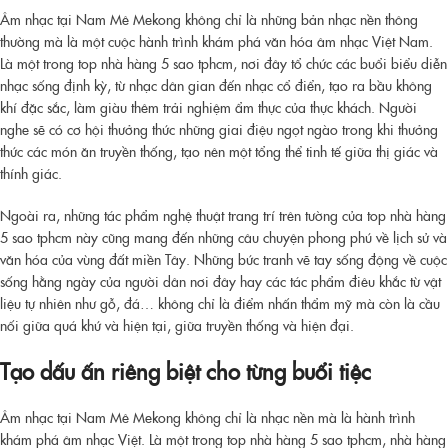
Âm nhạc tại Nam Mê Mekong không chỉ là những bản nhạc nền thông
thường mà là một cuộc hành trình khám phá văn hóa âm nhạc Việt Nam.
Là một trong
top nhà hàng 5 sao tphcm
, nơi đây tổ chức các buổi biểu diễn
nhạc sống định kỳ, từ nhạc dân gian đến nhạc cổ điển, tạo ra bầu không
khí đặc sắc, làm giàu thêm trải nghiệm ẩm thực của thực khách. Người
nghe sẽ có cơ hội thưởng thức những giai điệu ngọt ngào trong khi thưởng
thức các món ăn truyền thống, tạo nên một tổng thể tinh tế giữa thị giác và
thính giác.
Ngoài ra, những tác phẩm nghệ thuật trang trí trên tường của
top nhà hàng
5 sao tphcm
này cũng mang đến những câu chuyện phong phú về lịch sử và
văn hóa của vùng đất miền Tây. Những bức tranh vẽ tay sống động về cuộc
sống hằng ngày của người dân nơi đây hay các tác phẩm điêu khắc từ vật
liệu tự nhiên như gỗ, đá… không chỉ là điểm nhấn thẩm mỹ mà còn là cầu
nối giữa quá khứ và hiện tại, giữa truyền thống và hiện đại.
Tạo dấu ấn riêng biệt cho từng buổi tiệc
Âm nhạc tại Nam Mê Mekong không chỉ là nhạc nền mà là hành trình
khám phá âm nhạc Việt. Là một trong
top nhà hàng 5 sao tphcm
, nhà hàng