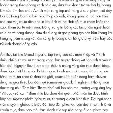
hoành tráng theo phong cách cổ điển, đưa thực khách trở về thời kỳ hoàng
kim của ẩm thực châu Âu. Là một trong
top nhà hàng 5 sao tphcm
, nơi đây
tọa lạc trong tòa nhà kiến trúc Pháp cổ kính, không gian nổi bật với trần
nhà cao vút, chùm đèn pha lê lấp lánh và nội thất gỗ mun chạm khắc tinh
xảo. Thảm Ba Tư mềm mại, tường trang trí bằng các tác phẩm nghệ thuật
cổ điển và tiếng dương cầm du dương từ góc phòng tạo nên bầu không khí
trang nghiêm nhưng vẫn ấm cúng, lý tưởng cho những dịp kỷ niệm hay bữa
tối kinh doanh đẳng cấp.
Ẩm thực tại The Grand Imperial tập trung vào các món Pháp và Ý kinh
điển, chế biến với sự tôn trọng công thức truyền thống kết hợp tinh tế yếu tố
hiện đại. Nguyên liệu được nhập khẩu từ những vùng ẩm thực danh tiếng,
đảm bảo chất lượng và độ tươi ngon. Danh sách rượu vang đa dạng với
hàng trăm lựa chọn từ khắp thế giới, được bảo quản trong hầm chuyên
dụng và giới thiệu bởi đội ngũ sommelier giàu kinh nghiệm. Những món
đặc trưng như “Tôm hùm Thermidor” với lớp phô mai nướng vàng óng hay
“Vịt quay sốt cam” đậm vị là lựa chọn khó quên. Mỗi món ăn được trình
bày như một tác phẩm nghệ thuật, từ hương vị đến hình thức. Đội ngũ nhân
viên chuyên nghiệp, từ khâu đón tiếp đến phục vụ, luôn duy trì sự tinh tế và
chuẩn mực, đảm bảo mỗi thực khách của
top nhà hàng 5 sao tphcm
này