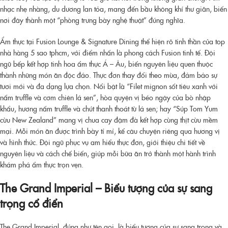
nhạc nhẹ nhàng, du dương lan tỏa, mang đến bầu không khí thư giãn, biến
nơi đây thành một “phòng trưng bày nghệ thuật” đúng nghĩa.
Ẩm thực tại Fusion Lounge & Signature Dining thể hiện rõ tinh thần của
top
nhà hàng 5 sao tphcm
, với điểm nhấn là phong cách Fusion tinh tế. Đội
ngũ bếp kết hợp tinh hoa ẩm thực Á – Âu, biến nguyên liệu quen thuộc
thành những món ăn độc đáo. Thực đơn thay đổi theo mùa, đảm bảo sự
tươi mới và đa dạng lựa chọn. Nổi bật là “Filet mignon sốt tiêu xanh với
nấm truffle và cơm chiên lá sen”, hòa quyện vị béo ngậy của bò nhập
khẩu, hương nấm truffle và chút thanh thoát từ lá sen; hay “Súp Tom Yum
cừu New Zealand” mang vị chua cay đậm đà kết hợp cùng thịt cừu mềm
mại. Mỗi món ăn được trình bày tỉ mỉ, kể câu chuyện riêng qua hương vị
và hình thức. Đội ngũ phục vụ am hiểu thực đơn, giới thiệu chi tiết về
nguyên liệu và cách chế biến, giúp mỗi bữa ăn trở thành một hành trình
khám phá ẩm thực trọn vẹn.
The Grand Imperial – Biểu tượng của sự sang
trọng cổ điển
The Grand Imperial, đúng như tên gọi, là biểu tượng của sự sang trọng và