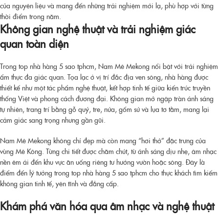
của nguyên liệu và mang đến những trải nghiệm mới lạ, phù hợp với từng
thời điểm trong năm.
Không gian nghệ thuật và trải nghiệm giác
quan toàn diện
Trong
top nhà hàng 5 sao tphcm
, Nam Mê Mekong nổi bật với trải nghiệm
ẩm thực đa giác quan. Tọa lạc ở vị trí đắc địa ven sông, nhà hàng được
thiết kế như một tác phẩm nghệ thuật, kết hợp tinh tế giữa kiến trúc truyền
thống Việt và phong cách đương đại. Không gian mở ngập tràn ánh sáng
tự nhiên, trang trí bằng gỗ quý, tre, nứa, gốm sứ và lụa tơ tằm, mang lại
cảm giác sang trọng nhưng gần gũi.
Nam Mê Mekong không chỉ đẹp mà còn mang “hơi thở” đặc trưng của
vùng Mê Kông. Từng chi tiết được chăm chút, từ ánh sáng dịu nhẹ, âm nhạc
nền êm ái đến khu vực ăn uống riêng tư hướng vườn hoặc sông. Đây là
điểm đến lý tưởng trong
top nhà hàng 5 sao tphcm
cho thực khách tìm kiếm
không gian tinh tế, yên tĩnh và đẳng cấp.
Khám phá văn hóa qua âm nhạc và nghệ thuật