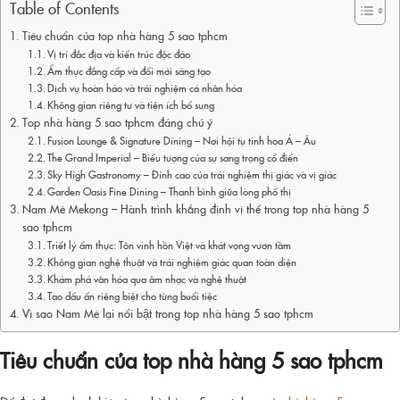
Table of Contents
Tiêu chuẩn của top nhà hàng 5 sao tphcm
Vị trí đắc địa và kiến trúc độc đáo
Ẩm thực đẳng cấp và đổi mới sáng tạo
Dịch vụ hoàn hảo và trải nghiệm cá nhân hóa
Không gian riêng tư và tiện ích bổ sung
Top nhà hàng 5 sao tphcm đáng chú ý
Fusion Lounge & Signature Dining – Nơi hội tụ tinh hoa Á – Âu
The Grand Imperial – Biểu tượng của sự sang trọng cổ điển
Sky High Gastronomy – Đỉnh cao của trải nghiệm thị giác và vị giác
Garden Oasis Fine Dining – Thanh bình giữa lòng phố thị
Nam Mê Mekong – Hành trình khẳng định vị thế trong top nhà hàng 5
sao tphcm
Triết lý ẩm thực: Tôn vinh hồn Việt và khát vọng vươn tầm
Không gian nghệ thuật và trải nghiệm giác quan toàn diện
Khám phá văn hóa qua âm nhạc và nghệ thuật
Tạo dấu ấn riêng biệt cho từng buổi tiệc
Vì sao Nam Mê lại nổi bật trong top nhà hàng 5 sao tphcm
Tiêu chuẩn của
top nhà hàng 5 sao tphcm