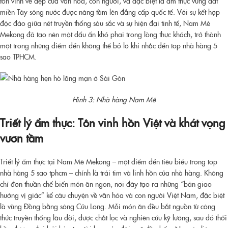
tôn vinh vẻ đẹp của văn hóa, con người, và đặc biệt là ẩm thực vùng đất
miền Tây sông nước được nâng tầm lên đẳng cấp quốc tế. Với sự kết hợp
độc đáo giữa nét truyền thống sâu sắc và sự hiện đại tinh tế, Nam Mê
Mekong đã tạo nên một dấu ấn khó phai trong lòng thực khách, trở thành
một trong những điểm đến không thể bỏ lỡ khi nhắc đến top nhà hàng 5
sao TPHCM.
Hình 3: Nhà hàng Nam Mê
Triết lý ẩm thực: Tôn vinh hồn Việt và khát vọng
vươn tầm
Triết lý ẩm thực tại Nam Mê Mekong – một điểm đến tiêu biểu trong
top
nhà hàng 5 sao tphcm
– chính là trái tim và linh hồn của nhà hàng. Không
chỉ đơn thuần chế biến món ăn ngon, nơi đây tạo ra những “bản giao
hưởng vị giác” kể câu chuyện về văn hóa và con người Việt Nam, đặc biệt
là vùng Đồng bằng sông Cửu Long. Mỗi món ăn đều bắt nguồn từ công
thức truyền thống lâu đời, được chắt lọc và nghiên cứu kỹ lưỡng, sau đó thổi