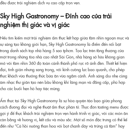
đều được trải nghiệm dịch vụ cao cấp trọn vẹn.
Sky High Gastronomy – Đỉnh cao của trải
nghiệm thị giác và vị giác
Nếu tìm kiếm một trải nghiệm ẩm thực kết hợp giữa tầm nhìn ngoạn mục và
sự sáng tạo không giới hạn, Sky High Gastronomy là điểm đến nổi bật
trong danh sách
top nhà hàng 5 sao tphcm
. Tọa lạc trên tầng thượng của
một trong những tòa nhà cao nhất Sài Gòn, nhà hàng sở hữu không gian
mở với tầm nhìn 360 độ toàn cảnh thành phố rực rỡ ánh đèn. Thiết kế hiện
đại, tinh giản nhưng sang trọng, với kính cường lực bao quanh, cho phép
thực khách vừa thưởng thức bữa ăn vừa ngắm cảnh. Ánh sáng dịu nhẹ cùng
âm nhạc thư giãn tạo nên bầu không khí lãng mạn và đẳng cấp, phù hợp
cho các buổi hẹn hò hay tiệc mừng.
Ẩm thực tại Sky High Gastronomy là sự hòa quyện táo bạo giữa phong
cách đương đại và nghệ thuật ẩm thực phân tử. Thực đơn tasting menu được
gợi ý để thực khách trải nghiệm trọn vẹn hành trình vị giác, với các món ăn
cân bằng về hương vị, kết cấu và màu sắc. Một số món đặc trưng có thể kể
đến như “Cá hồi nướng than hoa với bọt chanh dây và trứng cá tầm” hay