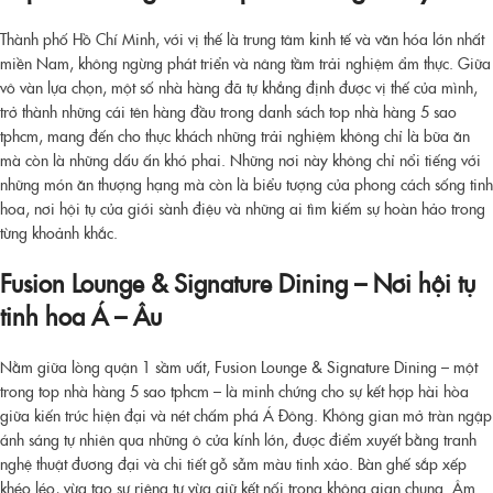
Thành phố Hồ Chí Minh, với vị thế là trung tâm kinh tế và văn hóa lớn nhất
miền Nam, không ngừng phát triển và nâng tầm trải nghiệm ẩm thực. Giữa
vô vàn lựa chọn, một số nhà hàng đã tự khẳng định được vị thế của mình,
trở thành những cái tên hàng đầu trong danh sách
top nhà hàng 5 sao
tphcm
, mang đến cho thực khách những trải nghiệm không chỉ là bữa ăn
mà còn là những dấu ấn khó phai. Những nơi này không chỉ nổi tiếng với
những món ăn thượng hạng mà còn là biểu tượng của phong cách sống tinh
hoa, nơi hội tụ của giới sành điệu và những ai tìm kiếm sự hoàn hảo trong
từng khoảnh khắc.
Fusion Lounge & Signature Dining – Nơi hội tụ
tinh hoa Á – Âu
Nằm giữa lòng quận 1 sầm uất, Fusion Lounge & Signature Dining – một
trong
top nhà hàng 5 sao tphcm
– là minh chứng cho sự kết hợp hài hòa
giữa kiến trúc hiện đại và nét chấm phá Á Đông. Không gian mở tràn ngập
ánh sáng tự nhiên qua những ô cửa kính lớn, được điểm xuyết bằng tranh
nghệ thuật đương đại và chi tiết gỗ sẫm màu tinh xảo. Bàn ghế sắp xếp
khéo léo, vừa tạo sự riêng tư vừa giữ kết nối trong không gian chung. Âm