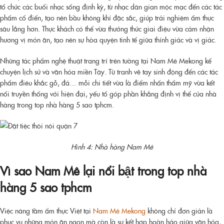
tổ chức các buổi nhạc sống định kỳ, từ nhạc dân gian mộc mạc đến các tác
phẩm cổ điển, tạo nên bầu không khí đặc sắc, giúp trải nghiệm ẩm thực
sâu lắng hơn. Thực khách có thể vừa thưởng thức giai điệu vừa cảm nhận
hương vị món ăn, tạo nên sự hòa quyện tinh tế giữa thính giác và vị giác.
Những tác phẩm nghệ thuật trang trí trên tường tại Nam Mê Mekong kể
chuyện lịch sử và văn hóa miền Tây. Từ tranh vẽ tay sinh động đến các tác
phẩm điêu khắc gỗ, đá… mỗi chi tiết vừa là điểm nhấn thẩm mỹ vừa kết
nối truyền thống với hiện đại, yếu tố góp phần khẳng định vị thế của nhà
hàng trong
top nhà hàng 5 sao tphcm
.
Hình 4: Nhà hàng Nam Mê
Vì sao Nam Mê lại nổi bật trong
top nhà
hàng 5 sao tphcm
Việc nâng tầm ẩm thực Việt tại
Nam Mê Mekong
không chỉ đơn giản là
phục vụ những món ăn ngon mà còn là sự kết hợp hoàn hảo giữa văn hóa,