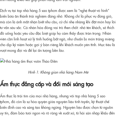
Dịch vụ tại
top nhà hàng 5 sao tphcm
được xem là “nghệ thuật vô hình”
biến bữa ăn thành trải nghiệm đáng nhớ. Không chỉ là phục vụ đúng giờ,
mà còn là ánh mắt nhận biết nhu cầu, cử chỉ nhẹ nhàng khi đặt món hay lời
tư vấn sâu sắc. Cá nhân hóa đóng vai trò then chốt: nhớ tên khách, sở thích
đồ uống hoặc yêu cầu đặc biệt giúp họ cảm thấy được trân trọng. Nhân
viên cần linh hoạt xử lý tình huống bất ngờ, như chuẩn bị món tráng miệng
cho dịp kỷ niệm hoặc gợi ý bàn riêng khi khách muốn yên tĩnh. Mục tiêu là
vượt mong đợi và để lại ấn tượng bền lâu.
Hình 1: Không gian nhà hàng Nam Mê
Ẩm thực đẳng cấp và đổi mới sáng tạo
Ẩm thực là trái tim của mọi nhà hàng, nhưng với
top nhà hàng 5 sao
tphcm
, đó còn là sự hòa quyện giữa nguyên liệu tinh tuyển, kỹ thuật chế
biến đỉnh cao và sáng tạo không ngừng. Nguyên liệu được chọn từ nguồn
uy tín, đảm bảo tươi ngon và rõ ràng về xuất xứ, từ hải sản nhập khẩu đến