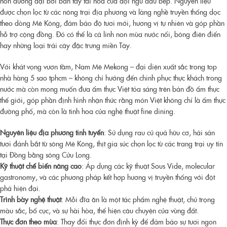
hồn đương đại bởi bàn tay tài hoa của đội ngũ đầu bếp. Nguyên liệu
được chọn lọc từ các nông trại địa phương và làng nghề truyền thống dọc
theo dòng Mê Kông, đảm bảo độ tươi mới, hương vị tự nhiên và góp phần
hỗ trợ cộng đồng. Đó có thể là cá linh non mùa nước nổi, bông điên điển
hay những loại trái cây đặc trưng miền Tây.
Với khát vọng vươn tầm, Nam Mê Mekong – đại diện xuất sắc trong
top
nhà hàng 5 sao tphcm
– không chỉ hướng đến chinh phục thực khách trong
nước mà còn mong muốn đưa ẩm thực Việt tỏa sáng trên bản đồ ẩm thực
thế giới, góp phần định hình nhận thức rằng món Việt không chỉ là ẩm thực
đường phố, mà còn là tinh hoa của nghệ thuật fine dining.
Nguyên liệu địa phương tinh tuyển
: Sử dụng rau củ quả hữu cơ, hải sản
tươi đánh bắt từ sông Mê Kông, thịt gia súc chọn lọc từ các trang trại uy tín
tại Đồng bằng sông Cửu Long.
Kỹ thuật chế biến nâng cao
: Áp dụng các kỹ thuật Sous Vide, molecular
gastronomy, và các phương pháp kết hợp hương vị truyền thống với đột
phá hiện đại.
Trình bày nghệ thuật
: Mỗi đĩa ăn là một tác phẩm nghệ thuật, chú trọng
màu sắc, bố cục, và sự hài hòa, thể hiện câu chuyện của vùng đất.
Thực đơn theo mùa
: Thay đổi thực đơn định kỳ để đảm bảo sự tươi ngon