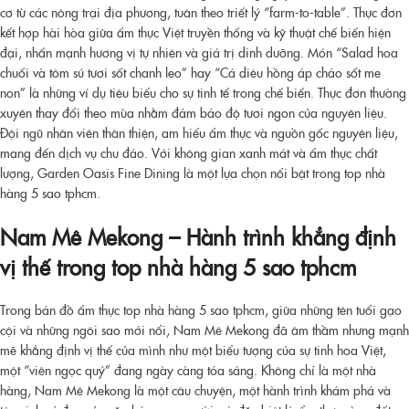
cơ từ các nông trại địa phương, tuân theo triết lý “farm-to-table”. Thực đơn
kết hợp hài hòa giữa ẩm thực Việt truyền thống và kỹ thuật chế biến hiện
đại, nhấn mạnh hương vị tự nhiên và giá trị dinh dưỡng. Món “Salad hoa
chuối và tôm sú tươi sốt chanh leo” hay “Cá diêu hồng áp chảo sốt me
non” là những ví dụ tiêu biểu cho sự tinh tế trong chế biến. Thực đơn thường
xuyên thay đổi theo mùa nhằm đảm bảo độ tươi ngon của nguyên liệu.
Đội ngũ nhân viên thân thiện, am hiểu ẩm thực và nguồn gốc nguyên liệu,
mang đến dịch vụ chu đáo. Với không gian xanh mát và ẩm thực chất
lượng, Garden Oasis Fine Dining là một lựa chọn nổi bật trong
top nhà
hàng 5 sao tphcm
.
Nam Mê Mekong – Hành trình khẳng định
vị thế trong
top nhà hàng 5 sao tphcm
Trong bản đồ ẩm thực
top nhà hàng 5 sao tphcm
, giữa những tên tuổi gạo
cội và những ngôi sao mới nổi, Nam Mê Mekong đã âm thầm nhưng mạnh
mẽ khẳng định vị thế của mình như một biểu tượng của sự tinh hoa Việt,
một “viên ngọc quý” đang ngày càng tỏa sáng. Không chỉ là một nhà
hàng, Nam Mê Mekong là một câu chuyện, một hành trình khám phá và