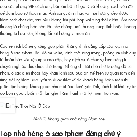
qua các phòng VIP cách âm, bàn ăn bố trí hợp lý và khoảng cách vừa đủ
để đảm bảo sự thoải mái. Ánh sáng, âm nhạc và mùi hương đều được
kiểm soát chặt chẽ, tạo bầu không khí phù hợp với từng thời điểm. Âm nhạc
thường là những bản hòa tấu nhẹ nhàng, mùi hương trung tính hoặc thoang
thoảng từ hoa tươi, không lấn át hương vị món ăn.
Các tiện ích bổ sung cũng góp phần khẳng định đẳng cấp của
top nhà
hàng 5 sao tphcm
. Bãi đỗ xe valet, sảnh chờ sang trọng, phòng vệ sinh duy
trì hoàn hảo với tiện nghi cao cấp, hay dịch vụ tổ chức sự kiện riêng tư
chuyên nghiệp đều được chú trọng. Những chi tiết nhỏ như tủ đựng đồ cá
nhân, ổ sạc điện thoại hay khăn lạnh sau bữa ăn thể hiện sự quan tâm đến
từng trải nghiệm. Mọi yếu tố được thiết kế để khách hàng hoàn toàn thư
giãn, tận hưởng không gian như một “cái kén” yên tĩnh, tách biệt khỏi sự ồn
ào bên ngoài, biến mỗi lần ghé thăm thành một kỷ niệm trọn vẹn.
Hình 2: Không gian nhà hàng Nam Mê
Top nhà hàng 5 sao tphcm
đáng chú ý